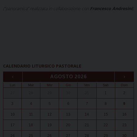
(“panoramica” realizzata in collaborazione con
Francesco Andresini
)
CALENDARIO LITURGICO PASTORALE
‹
AGOSTO 2026
›
Lun
Mar
Mer
Gio
Ven
Sab
Dom
27
28
29
30
31
1
2
3
4
5
6
7
8
9
10
11
12
13
14
15
16
17
18
19
20
21
22
23
24
25
26
27
28
29
30