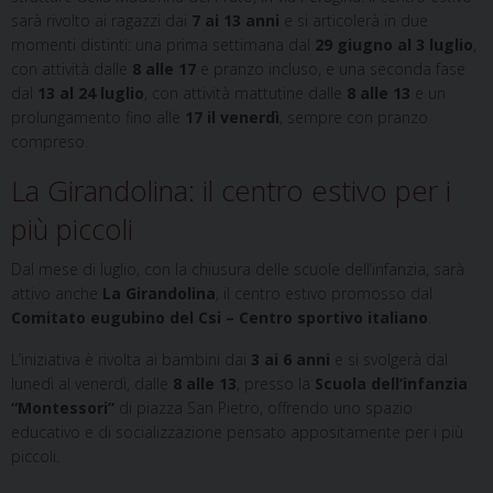
sarà rivolto ai ragazzi dai
7 ai 13 anni
e si articolerà in due
momenti distinti: una prima settimana dal
29 giugno al 3 luglio
,
con attività dalle
8 alle 17
e pranzo incluso, e una seconda fase
dal
13 al 24 luglio
, con attività mattutine dalle
8 alle 13
e un
prolungamento fino alle
17 il venerdì
, sempre con pranzo
compreso.
La Girandolina: il centro estivo per i
più piccoli
Dal mese di luglio, con la chiusura delle scuole dell’infanzia, sarà
attivo anche
La Girandolina
, il centro estivo promosso dal
Comitato eugubino del Csi – Centro sportivo italiano
.
L’iniziativa è rivolta ai bambini dai
3 ai 6 anni
e si svolgerà dal
lunedì al venerdì, dalle
8 alle 13
, presso la
Scuola dell’infanzia
“Montessori”
di piazza San Pietro, offrendo uno spazio
educativo e di socializzazione pensato appositamente per i più
piccoli.