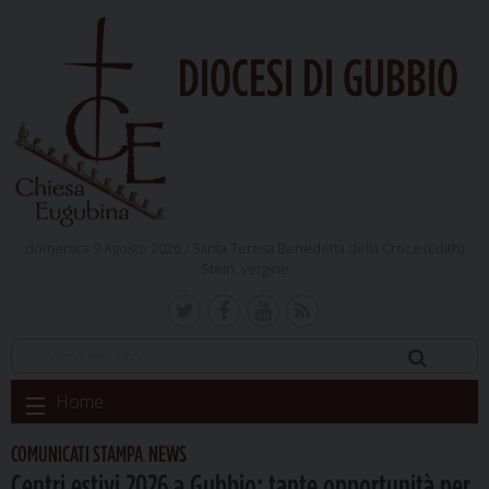
DIOCESI DI GUBBIO
domenica 9 Agosto 2026 /
Santa Teresa Benedetta della Croce (Edith)
Stein, vergine
Skip
Home
to
content
COMUNICATI STAMPA
NEWS
,
Centri estivi 2026 a Gubbio: tante opportunità per