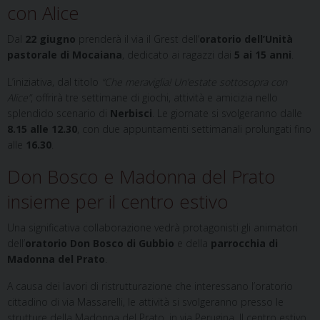
con Alice
Dal
22 giugno
prenderà il via il Grest dell’
oratorio dell’Unità
pastorale di Mocaiana
, dedicato ai ragazzi dai
5 ai 15 anni
.
L’iniziativa, dal titolo
“Che meraviglia! Un’estate sottosopra con
Alice”
, offrirà tre settimane di giochi, attività e amicizia nello
splendido scenario di
Nerbisci
. Le giornate si svolgeranno dalle
8.15 alle 12.30
, con due appuntamenti settimanali prolungati fino
alle
16.30
.
Don Bosco e Madonna del Prato
insieme per il centro estivo
Una significativa collaborazione vedrà protagonisti gli animatori
dell’
oratorio Don Bosco di Gubbio
e della
parrocchia di
Madonna del Prato
.
A causa dei lavori di ristrutturazione che interessano l’oratorio
cittadino di via Massarelli, le attività si svolgeranno presso le
strutture della Madonna del Prato, in via Perugina. Il centro estivo