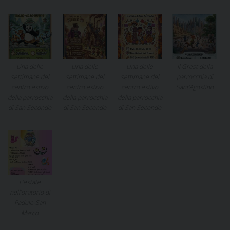
Una delle
Una delle
Una delle
Il Grest della
settimane del
settimane del
settimane del
parrocchia di
centro estivo
centro estivo
centro estivo
Sant’Agostino
della parrocchia
della parrocchia
della parrocchia
di San Secondo
di San Secondo
di San Secondo
L’estate
nell’oratorio di
Padule-San
Marco