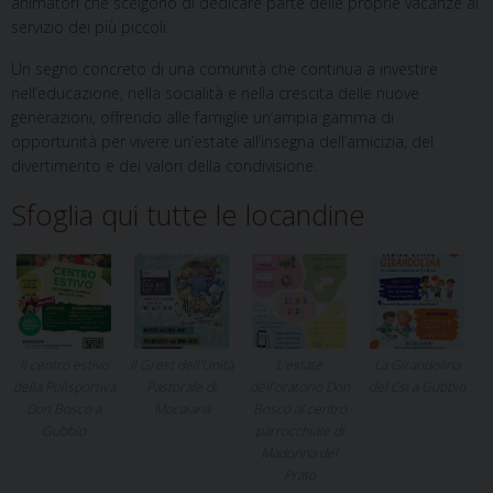
animatori che scelgono di dedicare parte delle proprie vacanze al
servizio dei più piccoli.
Un segno concreto di una comunità che continua a investire
nell’educazione, nella socialità e nella crescita delle nuove
generazioni, offrendo alle famiglie un’ampia gamma di
opportunità per vivere un’estate all’insegna dell’amicizia, del
divertimento e dei valori della condivisione.
Sfoglia qui tutte le locandine
Il centro estivo
Il Grest dell’Unità
L’estate
La Girandolina
della Polisportiva
Pastorale di
dell’oratorio Don
del Csi a Gubbio
Don Bosco a
Mocaiana
Bosco al centro
Gubbio
parrocchiale di
Madonna del
Prato