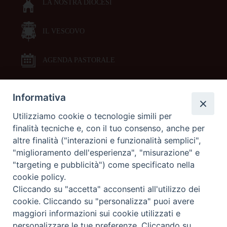
LA NOSTRA DIOCESI
IL VESCOVO
AGENDA PASTORALE
Informativa
DOCUMENTI PASTORALI
Utilizziamo cookie o tecnologie simili per
finalità tecniche e, con il tuo consenso, anche per
ORARI MESSE
altre finalità ("interazioni e funzionalità semplici",
"miglioramento dell'esperienza", "misurazione" e
LITURGIA DELLE ORE
"targeting e pubblicità") come specificato nella
cookie policy.
Cliccando su "accetta" acconsenti all'utilizzo dei
GALLERIE FOTOGRAFICHE
cookie. Cliccando su "personalizza" puoi avere
maggiori informazioni sui cookie utilizzati e
personalizzare le tue preferenze. Cliccando su
GALLERIE VIDEO