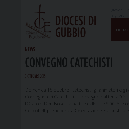
giovedì 6 
Signore
DIOCESI DI
Skip
GUBBIO
to
HOME
content
NEWS
CONVEGNO CATECHISTI
7 OTTOBRE 2015
Domenica 18 ottobre i catechisti, gli animatori e gl
Convegno dei Catechisti. Il convegno dal tema “Chi-a
l'Oratoio Don Bosco a partire dalle ore 9.00. Alle 
Ceccobelli presiederà la Celebrazione Eucaristica e 