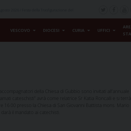
Agosto 2026 /
Festa della Trasfigurazione del
ARE
VESCOVO
DIOCESI
CURIA
UFFICI
ST
i accompagnatori della Chiesa di Gubbio sono invitati all'annuale
mati cateschisti” avrà come relatrice Sr Katia Roncalli e si terr
ore 16.00 presso la Chiesa di San Giovanni Battista mons. Mario
darà il mandato ai catechisti.