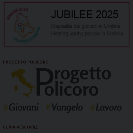
PROGETTO POLICORO
_____________________________________________
CURIA VESCOVILE