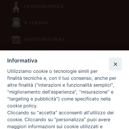
LA NOSTRA DIOCESI
IL VESCOVO
AGENDA PASTORALE
Informativa
DOCUMENTI PASTORALI
Utilizziamo cookie o tecnologie simili per
finalità tecniche e, con il tuo consenso, anche per
ORARI MESSE
altre finalità ("interazioni e funzionalità semplici",
"miglioramento dell'esperienza", "misurazione" e
LITURGIA DELLE ORE
"targeting e pubblicità") come specificato nella
cookie policy.
Cliccando su "accetta" acconsenti all'utilizzo dei
GALLERIE FOTOGRAFICHE
cookie. Cliccando su "personalizza" puoi avere
maggiori informazioni sui cookie utilizzati e