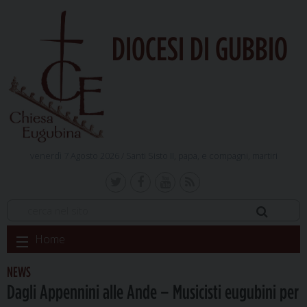
DIOCESI DI GUBBIO
venerdì 7 Agosto 2026 /
Santi Sisto II, papa, e compagni, martiri
Skip
Home
to
content
NEWS
Dagli Appennini alle Ande – Musicisti eugubini per