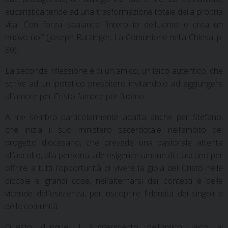
eucaristica tende ad una trasformazione totale della propria
vita. Con forza spalanca l’intero io dell’uomo e crea un
nuovo noi” (Joseph Ratzinger, La Comunione nella Chiesa, p.
80).
La seconda riflessione è di un amico, un laico autentico, che
scrive ad un ipotetico presbitero invitandolo ad aggiungere
all’amore per Cristo l’amore per l’uomo.
A me sembra particolarmente adatta anche per Stefano,
che inizia il suo ministero sacerdotale nell’ambito del
progetto diocesano, che prevede una pastorale attenta
all’ascolto, alla persona, alle esigenze umane di ciascuno per
offrire a tutti l’opportunità di vivere la gioia del Cristo nelle
piccole e grandi cose, nell’alternarsi dei contesti e delle
vicende dell’esistenza, per riscoprire l’identità dei singoli e
della comunità.
Questo dunque il suggerimento dell’amico laico al