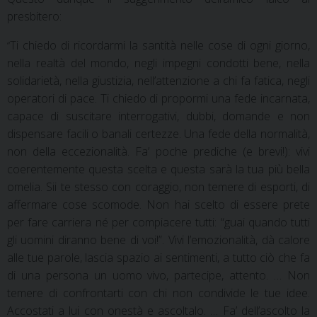
presbitero:
Ti chiedo di ricordarmi la santità nelle cose di ogni giorno,
“
nella realtà del mondo, negli impegni condotti bene, nella
solidarietà, nella giustizia, nell’attenzione a chi fa fatica, negli
operatori di pace. Ti chiedo di propormi una fede incarnata,
capace di suscitare interrogativi, dubbi, domande e non
dispensare facili o banali certezze. Una fede della normalità,
non della eccezionalità. Fa’ poche prediche (e brevi!): vivi
coerentemente questa scelta e questa sarà la tua più bella
omelia. Sii te stesso con coraggio, non temere di esporti, di
affermare cose scomode. Non hai scelto di essere prete
per fare carriera né per compiacere tutti: “guai quando tutti
gli uomini diranno bene di voi!”. Vivi l’emozionalità, dà calore
alle tue parole, lascia spazio ai sentimenti, a tutto ciò che fa
di una persona un uomo vivo, partecipe, attento. … Non
temere di confrontarti con chi non condivide le tue idee.
Accostati a lui con onestà e ascoltalo. … Fa’ dell’ascolto la