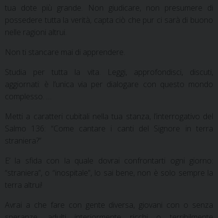
tua dote più grande. Non giudicare, non presumere di
possedere tutta la verità, capta ciò che pur ci sarà di buono
nelle ragioni altrui.
Non ti stancare mai di apprendere.
Studia per tutta la vita. Leggi, approfondisci, discuti,
aggiornati: è l’unica via per dialogare con questo mondo
complesso. …
Metti a caratteri cubitali nella tua stanza, l’interrogativo del
Salmo 136: “Come cantare i canti del Signore in terra
straniera?”
E’ la sfida con la quale dovrai confrontarti ogni giorno:
“straniera”, o “inospitale”, lo sai bene, non è solo sempre la
terra altrui!
Avrai a che fare con gente diversa, giovani con o senza
speranze, adulti interiormente ricchi o terribilmente