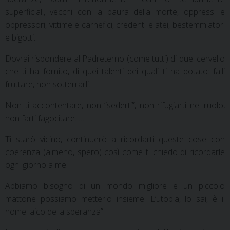
superficiali, vecchi con la paura della morte, oppressi e
oppressori, vittime e carnefici, credenti e atei, bestemmiatori
e bigotti.
Dovrai rispondere al Padreterno (come tutti) di quel cervello
che ti ha fornito, di quei talenti dei quali ti ha dotato: falli
fruttare, non sotterrarli.
Non ti accontentare, non “sederti”, non rifugiarti nel ruolo,
non farti fagocitare. …
Ti starò vicino, continuerò a ricordarti queste cose con
coerenza (almeno, spero) così come ti chiedo di ricordarle
ogni giorno a me.
Abbiamo bisogno di un mondo migliore e un piccolo
mattone possiamo metterlo insieme. L’utopia, lo sai, è il
nome laico della speranza”.