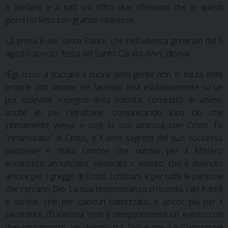
A Stefano e a tutti voi offro due riflessioni che in questi
giorni ho letto con grande interesse.
La prima è del Santo Padre, che nell’udienza generale del 5
agosto scorso, festa del Santo Curato d’Ars, diceva:
Egli riuscì a toccare il cuore della gente non in forza delle
“
proprie doti umane, né facendo leva esclusivamente su un
pur lodevole impegno della volontà; conquistò le anime,
anche le più refrattarie, comunicando loro ciò che
intimamente viveva e cioè la sua amicizia con Cristo. Fu
“innamorato” di Cristo, e il vero segreto del suo successo
pastorale è stato l’amore che nutriva per il Mistero
eucaristico annunciato, celebrato c vissuto, che è divenuto
amore per il gregge di Cristo, i cristiani, e per tutte le persone
che cercano Dio. La sua testimonianza ci ricorda, cari fratelli
e sorelle, che per ciascun battezzato, e ancor più per il
sacerdote, l’Eucaristia “non è semplicemente un evento con
due protagonisti, un dialogo tra Dio e me. La Comunione