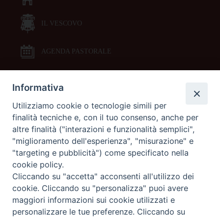
IL VESCOVO
AGENDA PASTORALE
Informativa
DOCUMENTI PASTORALI
Utilizziamo cookie o tecnologie simili per
finalità tecniche e, con il tuo consenso, anche per
ORARI MESSE
altre finalità ("interazioni e funzionalità semplici",
"miglioramento dell'esperienza", "misurazione" e
LITURGIA DELLE ORE
"targeting e pubblicità") come specificato nella
cookie policy.
Cliccando su "accetta" acconsenti all'utilizzo dei
GALLERIE FOTOGRAFICHE
cookie. Cliccando su "personalizza" puoi avere
maggiori informazioni sui cookie utilizzati e
personalizzare le tue preferenze. Cliccando su
GALLERIE VIDEO