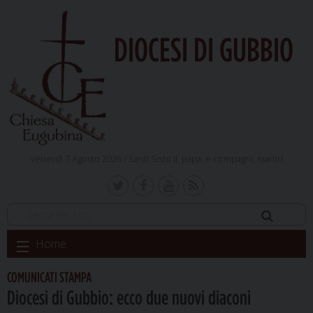
DIOCESI DI GUBBIO
venerdì 7 Agosto 2026 /
Santi Sisto II, papa, e compagni, martiri
Skip
Home
to
content
COMUNICATI STAMPA
Diocesi di Gubbio: ecco due nuovi diaconi