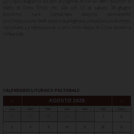
La Chiesa eugubina sta per accogliere anche un altro diacono. Si
tratta di Dario Orsini che, alle ore 17 di sabato 28 giugno
prossimo, sarà consacrato diacono permanente
con l’imposizione delle mani e la preghiera consacratoria di mons.
Ceccobelli. La celebrazione si terrà nella chiesa di Cristo Risorto a
Umbertide.
CALENDARIO LITURGICO PASTORALE
‹
AGOSTO 2026
›
Lun
Mar
Mer
Gio
Ven
Sab
Dom
27
28
29
30
31
1
2
3
4
5
6
7
8
9