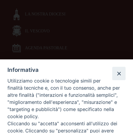
LA NOSTRA DIOCESI
IL VESCOVO
AGENDA PASTORALE
Informativa
DOCUMENTI PASTORALI
Utilizziamo cookie o tecnologie simili per
finalità tecniche e, con il tuo consenso, anche per
ORARI MESSE
altre finalità ("interazioni e funzionalità semplici",
"miglioramento dell'esperienza", "misurazione" e
LITURGIA DELLE ORE
"targeting e pubblicità") come specificato nella
cookie policy.
Cliccando su "accetta" acconsenti all'utilizzo dei
GALLERIE FOTOGRAFICHE
cookie. Cliccando su "personalizza" puoi avere