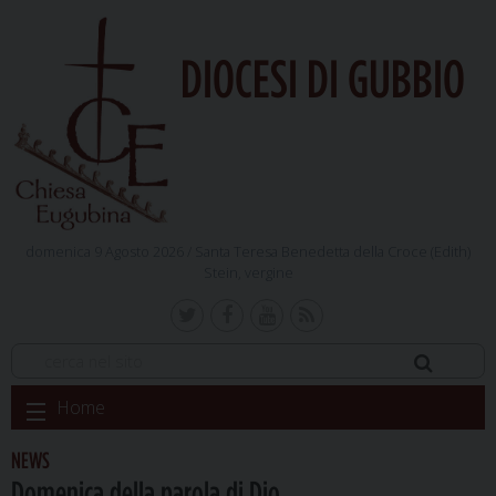
DIOCESI DI GUBBIO
domenica 9 Agosto 2026 /
Santa Teresa Benedetta della Croce (Edith)
Stein, vergine
Skip
Home
to
content
NEWS
Domenica della parola di Dio