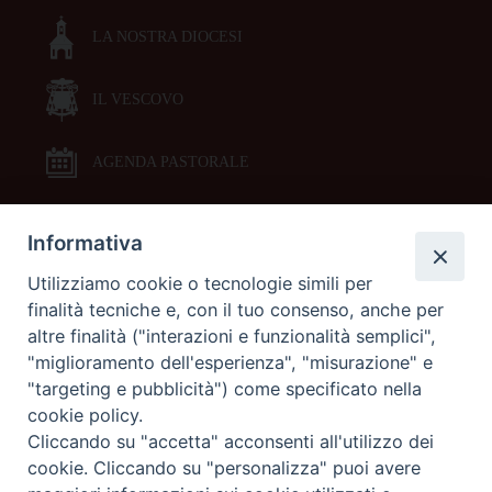
LA NOSTRA DIOCESI
IL VESCOVO
AGENDA PASTORALE
Informativa
DOCUMENTI PASTORALI
Utilizziamo cookie o tecnologie simili per
finalità tecniche e, con il tuo consenso, anche per
ORARI MESSE
altre finalità ("interazioni e funzionalità semplici",
"miglioramento dell'esperienza", "misurazione" e
LITURGIA DELLE ORE
"targeting e pubblicità") come specificato nella
cookie policy.
Cliccando su "accetta" acconsenti all'utilizzo dei
GALLERIE FOTOGRAFICHE
cookie. Cliccando su "personalizza" puoi avere