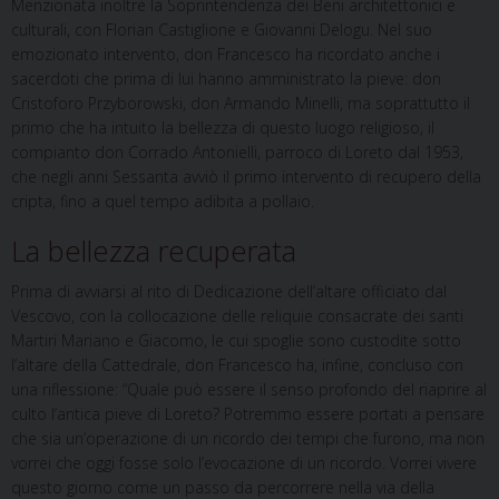
Menzionata inoltre la Soprintendenza dei Beni architettonici e
culturali, con Florian Castiglione e Giovanni Delogu. Nel suo
emozionato intervento, don Francesco ha ricordato anche i
sacerdoti che prima di lui hanno amministrato la pieve: don
Cristoforo Przyborowski, don Armando Minelli, ma soprattutto il
primo che ha intuito la bellezza di questo luogo religioso, il
compianto don Corrado Antonielli, parroco di Loreto dal 1953,
che negli anni Sessanta avviò il primo intervento di recupero della
cripta, fino a quel tempo adibita a pollaio.
La bellezza recuperata
Prima di avviarsi al rito di Dedicazione dell’altare officiato dal
Vescovo, con la collocazione delle reliquie consacrate dei santi
Martiri Mariano e Giacomo, le cui spoglie sono custodite sotto
l’altare della Cattedrale, don Francesco ha, infine, concluso con
una riflessione: “Quale può essere il senso profondo del riaprire al
culto l’antica pieve di Loreto? Potremmo essere portati a pensare
che sia un’operazione di un ricordo dei tempi che furono, ma non
vorrei che oggi fosse solo l’evocazione di un ricordo. Vorrei vivere
questo giorno come un passo da percorrere nella via della