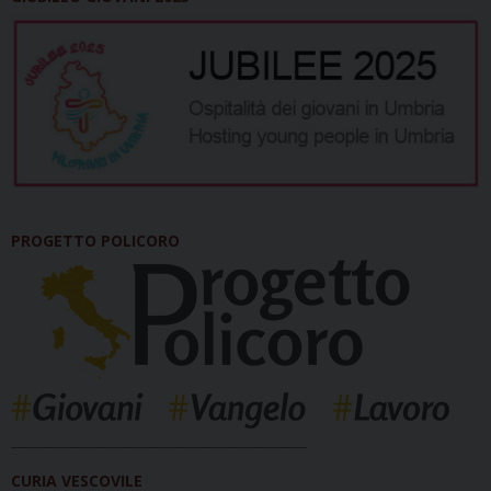
PROGETTO POLICORO
_____________________________________________
CURIA VESCOVILE