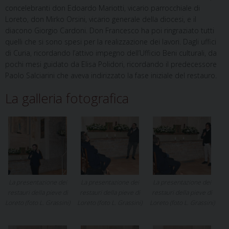
concelebranti don Edoardo Mariotti, vicario parrocchiale di
Loreto, don Mirko Orsini, vicario generale della diocesi, e il
diacono Giorgio Cardoni. Don Francesco ha poi ringraziato tutti
quelli che si sono spesi per la realizzazione dei lavori. Dagli uffici
di Curia, ricordando l’attivo impegno dell’Ufficio Beni culturali, da
pochi mesi guidato da Elisa Polidori, ricordando il predecessore
Paolo Salciarini che aveva indirizzato la fase iniziale del restauro.
La galleria fotografica
La presentazione dei
La presentazione dei
La presentazione dei
restauri della pieve di
restauri della pieve di
restauri della pieve di
Loreto (foto L. Grassini)
Loreto (foto L. Grassini)
Loreto (foto L. Grassini)