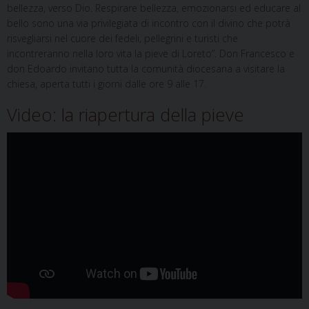
bellezza, verso Dio. Respirare bellezza, emozionarsi ed educare al
bello sono una via privilegiata di incontro con il divino che potrà
risvegliarsi nel cuore dei fedeli, pellegrini e turisti che
incontreranno nella loro vita la pieve di Loreto”. Don Francesco e
don Edoardo invitano tutta la comunità diocesana a visitare la
chiesa, aperta tutti i giorni dalle ore 9 alle 17.
Video: la riapertura della pieve