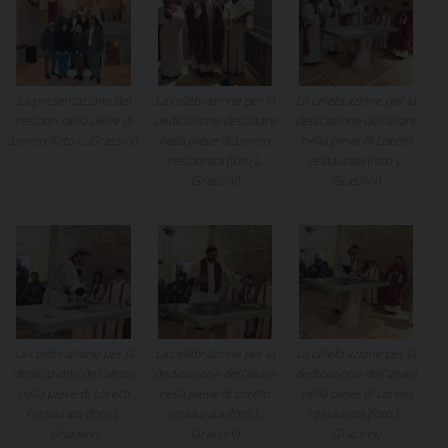
La presentazione dei
La celebrazione per la
La celebrazione per la
restauri della pieve di
dedicazione dell’altare
dedicazione dell’altare
Loreto (foto L. Grassini)
nella pieve di Loreto
nella pieve di Loreto
restaurata (foto L.
restaurata (foto L.
Grassini)
Grassini)
La celebrazione per la
La celebrazione per la
La celebrazione per la
dedicazione dell’altare
dedicazione dell’altare
dedicazione dell’altare
nella pieve di Loreto
nella pieve di Loreto
nella pieve di Loreto
restaurata (foto L.
restaurata (foto L.
restaurata (foto L.
Grassini)
Grassini)
Grassini)