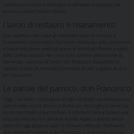
culminata con il rito di Dedicazione dell’altare presieduto dal
vescovo Luciano Paolucci Bedini.
I lavori di restauro e risanamento
Una riapertura che segue gli importanti lavori di restauro e
risanamento conservativo che hanno interessato aula, presbiterio
e cripta della pieve, realizzati grazie al contributo 8xmille erogato
dalla Chiesa cattolica. Nel corso della solenne celebrazione di
domenica, il parroco di Loreto don Francesco Menichetti ha
salutato e dato un rinnovato benvenuto ai tanti eugubini accorsi
per l’occasione.
Le parole del parroco, don Francesco
“Oggi – ha detto – restituiamo al culto dei fedeli una delle pievi più
antiche della nostra diocesi, e anche uno dei luoghi più amati dai
nostri concittadini e parrocchiani. È difficile trovare a Gubbio una
sola persona che non abbia un ricordo legato a questa antica
pieve che oggi, grazie ai lavori di restauro effettuati, restituiamo
alla collettività”. Insieme a don Francesco e al vescovo Luciano, i