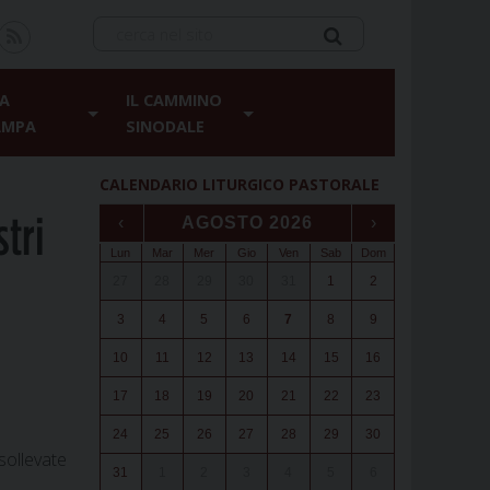
A
IL CAMMINO
AMPA
SINODALE
CALENDARIO LITURGICO PASTORALE
tri
‹
AGOSTO 2026
›
Lun
Mar
Mer
Gio
Ven
Sab
Dom
27
28
29
30
31
1
2
3
4
5
6
7
8
9
10
11
12
13
14
15
16
17
18
19
20
21
22
23
24
25
26
27
28
29
30
sollevate
31
1
2
3
4
5
6