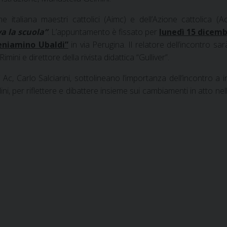
e italiana maestri cattolici (Aimc) e dell’Azione cattolica (
a la scuola”
. L’appuntamento è fissato per
lunedì 15 dicemb
eniamino Ubaldi”
in via Perugina. Il relatore dell’incontro sa
Rimini e direttore della rivista didattica “Gulliver”.
 Ac, Carlo Salciarini, sottolineano l’importanza dell’incontro a i
adini, per riflettere e dibattere insieme sui cambiamenti in atto ne