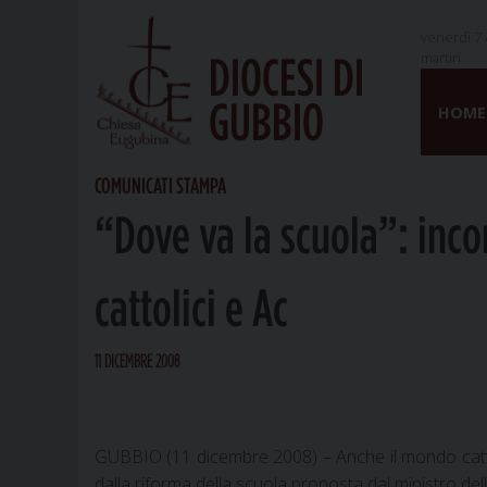
venerdì 7 
martiri
DIOCESI DI
Skip
GUBBIO
to
HOME
content
COMUNICATI STAMPA
“Dove va la scuola”: inc
cattolici e Ac
11 DICEMBRE 2008
GUBBIO (11 dicembre 2008) – Anche il mondo cattol
dalla riforma della scuola proposta dal ministro dell