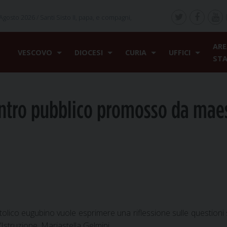
Agosto 2026 /
Santi Sisto II, papa, e compagni,
ARE
VESCOVO
DIOCESI
CURIA
UFFICI
ST
ontro pubblico promosso da maes
ico eugubino vuole esprimere una riflessione sulle questioni 
’Istruzione, Mariastella Gelmini.