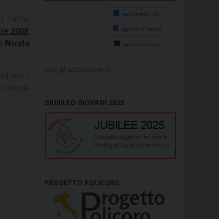
Agenda degli uffici
Ac) hanno
re 2008
,
Agenda del vescovo
rà
Nicola
Agenda diocesana
tutti gli appuntamenti...
nvitano a
lla scuola
GIUBILEO GIOVANI 2025
PROGETTO POLICORO