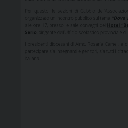
Per questo, le sezioni di Gubbio dell’Associazion
organizzato un incontro pubblico sul tema
“Dove v
alle ore 17, presso le sale convegni dell’
Hotel “B
Serio
, dirigente dell’Ufficio scolastico provinciale di 
I presidenti diocesani di Aimc, Rosaria Cameli, e di
partecipare sia insegnanti e genitori, sia tutti i citt
italiana.