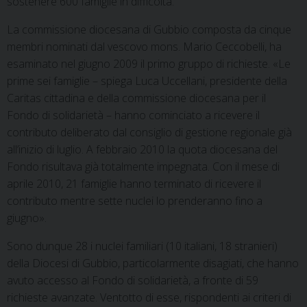
sostenere 600 famiglie in difficoltà.
La commissione diocesana di Gubbio composta da cinque
membri nominati dal vescovo mons. Mario Ceccobelli, ha
esaminato nel giugno 2009 il primo gruppo di richieste. «Le
prime sei famiglie – spiega Luca Uccellani, presidente della
Caritas cittadina e della commissione diocesana per il
Fondo di solidarietà – hanno cominciato a ricevere il
contributo deliberato dal consiglio di gestione regionale già
all’inizio di luglio. A febbraio 2010 la quota diocesana del
Fondo risultava già totalmente impegnata. Con il mese di
aprile 2010, 21
famiglie hanno terminato di ricevere il
contributo mentre sette nuclei lo prenderanno fino a
giugno».
Sono dunque 28 i nuclei familiari (10 italiani, 18 stranieri)
della Diocesi di Gubbio, particolarmente disagiati, che hanno
avuto accesso al Fondo di solidarietà, a fronte di 59
richieste avanzate. Ventotto di esse, rispondenti ai criteri di