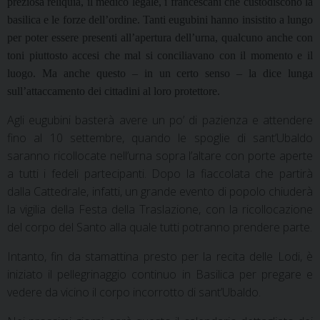
preziosa reliquia, il medico legale, i francescani che custodiscono la
basilica e le forze dell’ordine. Tanti eugubini hanno insistito a lungo
per poter essere presenti all’apertura dell’urna, qualcuno anche con
toni piuttosto accesi che mal si conciliavano con il momento e il
luogo. Ma anche questo – in un certo senso – la dice lunga
sull’attaccamento dei cittadini al loro protettore.
Agli eugubini basterà avere un po’ di pazienza e attendere
fino al 10 settembre, quando le spoglie di sant’Ubaldo
saranno ricollocate nell’urna sopra l’altare con porte aperte
a tutti i fedeli partecipanti. Dopo la fiaccolata che partirà
dalla Cattedrale, infatti, un grande evento di popolo chiuderà
la vigilia della Festa della Traslazione, con la ricollocazione
del corpo del Santo alla quale tutti potranno prendere parte.
Intanto, fin da stamattina presto per la recita delle Lodi, è
iniziato il pellegrinaggio continuo in Basilica per pregare e
vedere da vicino il corpo incorrotto di sant’Ubaldo.