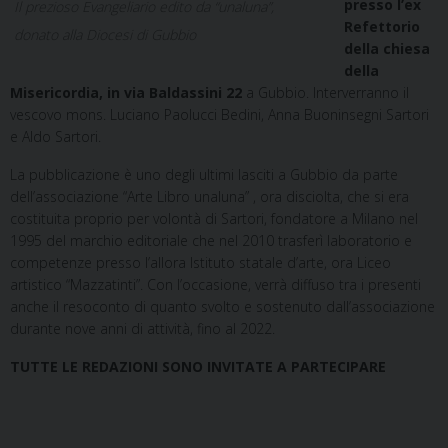
presso l’ex
Il prezioso Evangeliario edito da “unaluna”,
Refettorio
donato alla Diocesi di Gubbio
della chiesa
della
Misericordia, in via Baldassini 22
a Gubbio. Interverranno il
vescovo mons. Luciano Paolucci Bedini, Anna Buoninsegni Sartori
e Aldo Sartori.
La pubblicazione è uno degli ultimi lasciti a Gubbio da parte
dell’associazione “Arte Libro unaluna” , ora disciolta, che si era
costituita proprio per volontà di Sartori, fondatore a Milano nel
1995 del marchio editoriale che nel 2010 trasferì laboratorio e
competenze presso l’allora Istituto statale d’arte, ora Liceo
artistico “Mazzatinti”. Con l’occasione, verrà diffuso tra i presenti
anche il resoconto di quanto svolto e sostenuto dall’associazione
durante nove anni di attività, fino al 2022.
TUTTE LE REDAZIONI SONO INVITATE A PARTECIPARE