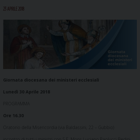
23 APRILE 2018
Giornata
diocesana
dei ministeri
ecclesiali
Lunedì
30 Aprile 2018
PROGRAMMA
Ore 16.30
Oratorio della Misericordia
(via Baldassini, 22 – Gubbio)
incontro di tutti i ministri con
S.E. Mons Luciano Paolucci Bedini