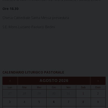
Ore 18.30
Chiesa Cattedrale
Santa Messa presieduta
S.E. Mons Luciano Paolucci Bedini
CALENDARIO LITURGICO PASTORALE
‹
AGOSTO 2026
›
Lun
Mar
Mer
Gio
Ven
Sab
Dom
27
28
29
30
31
1
2
3
4
5
6
7
8
9