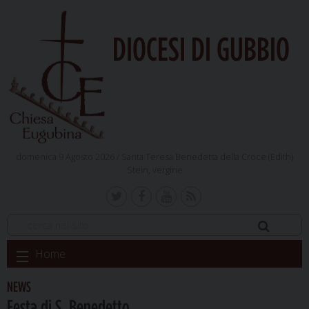
DIOCESI DI GUBBIO
domenica 9 Agosto 2026 /
Santa Teresa Benedetta della Croce (Edith)
Stein, vergine
Skip
Home
to
content
NEWS
Festa di S. Benedetto