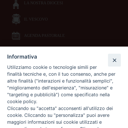
LA NOSTRA DIOCESI
IL VESCOVO
AGENDA PASTORALE
Informativa
DOCUMENTI PASTORALI
Utilizziamo cookie o tecnologie simili per
finalità tecniche e, con il tuo consenso, anche per
ORARI MESSE
altre finalità ("interazioni e funzionalità semplici",
"miglioramento dell'esperienza", "misurazione" e
LITURGIA DELLE ORE
"targeting e pubblicità") come specificato nella
cookie policy.
Cliccando su "accetta" acconsenti all'utilizzo dei
GALLERIE FOTOGRAFICHE
cookie. Cliccando su "personalizza" puoi avere
maggiori informazioni sui cookie utilizzati e