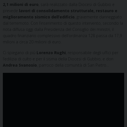
2,1 milioni di euro
, sarà realizzato dalla Diocesi di Gubbio e
prevede
lavori di consolidamento strutturale, restauro e
miglioramento sismico dell’edificio
, gravemente danneggiato
dal terremoto. Con l’inserimento di questo intervento, secondo la
nota diffusa oggi dalla Presidenza del Consiglio dei ministri, il
quadro finanziario complessivo dell’ordinanza 128 passa da 17,9
milioni a circa 20 milioni di euro.
Ci spiegano di più
Lorenzo Rughi
, responsabile degli uffici per
l’edilizia di culto e per il sisma della Diocesi di Gubbio, e don
Andrea Svanosio
, parroco della comunità di San Pietro…