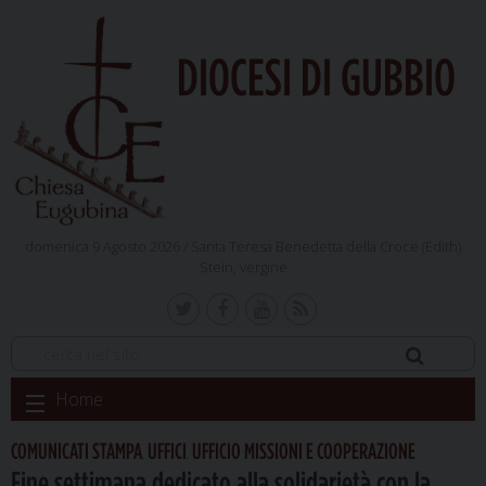
DIOCESI DI GUBBIO
domenica 9 Agosto 2026 /
Santa Teresa Benedetta della Croce (Edith)
Stein, vergine
Skip
Home
to
content
COMUNICATI STAMPA
UFFICI
UFFICIO MISSIONI E COOPERAZIONE
,
,
Fine settimana dedicato alla solidarietà con la