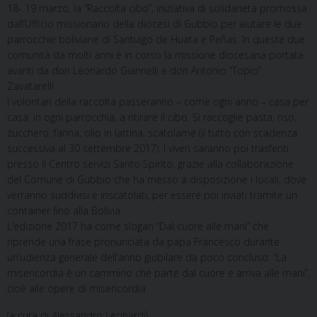
18- 19 marzo, la “Raccolta cibo”, iniziativa di solidarietà promossa
dall’Ufficio missionario della diocesi di Gubbio per aiutare le due
parrocchie boliviane di Santiago de Huata e Peñas. In queste due
comunità da molti anni è in corso la missione diocesana portata
avanti da don Leonardo Giannelli e don Antonio “Topio”
Zavatarelli.
I volontari della raccolta passeranno – come ogni anno – casa per
casa, in ogni parrocchia, a ritirare il cibo. Si raccoglie pasta, riso,
zucchero, farina, olio in lattina, scatolame (il tutto con scadenza
successiva al 30 settembre 2017). I viveri saranno poi trasferiti
presso il Centro servizi Santo Spirito, grazie alla collaborazione
del Comune di Gubbio che ha messo a disposizione i locali, dove
verranno suddivisi e inscatolati, per essere poi inviati tramite un
container fino alla Bolivia.
L’edizione 2017 ha come slogan “Dal cuore alle mani” che
riprende una frase pronunciata da papa Francesco durante
un’udienza generale dell’anno giubilare da poco concluso: “La
misericordia è un cammino che parte dal cuore e arriva alle mani”,
cioè alle opere di misericordia.
(a cura di Alessandro Leonardi)