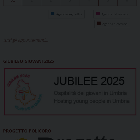
31
1
2
3
4
5
6
Agenda degli uffici
Agenda del vescovo
Agenda diocesana
tutti gli appuntamenti...
GIUBILEO GIOVANI 2025
PROGETTO POLICORO