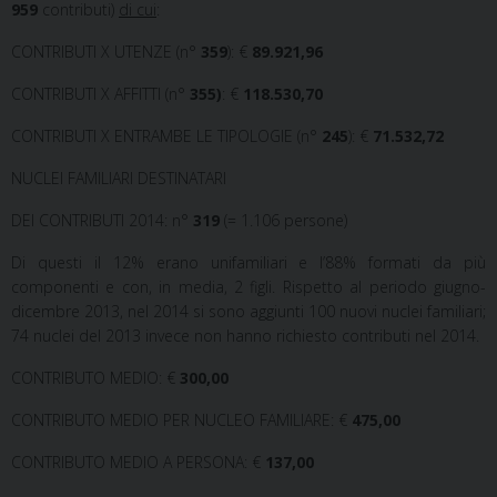
959
contributi)
di cui
:
CONTRIBUTI X UTENZE (n°
359
): €
89.921,96
CONTRIBUTI X AFFITTI (n°
355)
: €
118.530,70
CONTRIBUTI X ENTRAMBE LE TIPOLOGIE (n°
245
): €
71.532,72
NUCLEI FAMILIARI DESTINATARI
DEI CONTRIBUTI 2014: n°
319
(= 1.106 persone)
Di questi il 12% erano unifamiliari e l’88% formati da più
componenti e con, in media, 2 figli. Rispetto al periodo giugno-
dicembre 2013, nel 2014 si sono aggiunti 100 nuovi nuclei familiari;
74 nuclei del 2013 invece non hanno richiesto contributi nel 2014.
CONTRIBUTO MEDIO: €
300,00
CONTRIBUTO MEDIO PER NUCLEO FAMILIARE: €
475,00
CONTRIBUTO MEDIO A PERSONA: €
137,00