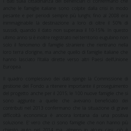
I dati sulla cittadinanza dei beneficiari ci confermano che
anche le famiglie italiane sono colpite dalla crisi in modo
pesante e per periodi sempre più lunghi; fino al 2008 era
inimmaginabile la destinazione a loro di oltre il 50% di
sussidi, quando il dato non superava il 10-15%. In questo
ultimo anno si è inoltre registrato nel territorio eugubino non
solo il fenomeno di famiglie straniere che rientrano nella
loro terra d’origine, ma anche quello di famiglie italiane che
hanno lasciato l’Italia dirette verso altri Paesi dell’Unione
Europea.
Il quadro complessivo dei dati spinge la Commissione di
gestione del Fondo a ritenere importante il proseguimento
del progetto anche per il 2015; le 100 nuove famiglie che si
sono aggiunte a quelle che avevano beneficiato dei
contributi nel 2013 confermano che la situazione di grave
difficoltà economica è ancora lontana da una positiva
soluzione. E’ vero che ci sono famiglie che non hanno più
chiesto aiuto nel 2014 ma, almeno in alcuni casi, ciò è