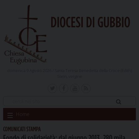
DIOCESI DI GUBBIO
domenica 9 Agosto 2026 /
Santa Teresa Benedetta della Croce (Edith)
Stein, vergine
Skip
Home
to
content
COMUNICATI STAMPA
Fondo di solidarietà: dal giugno 2013, 280 mila