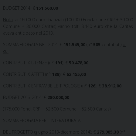
BUDGET 2014: €
151.560,00
Nota
: ai 160.000 euro finanziati (100.000 Fondazione CRP + 30.000
Comune + 30.000 Caritas) vanno tolti 8.440 euro che la Caritas
aveva anticipato nel 2013.
SOMMA EROGATA NEL 2014: €
151.545,00
(n°
505
contributi)
di
cui
:
CONTRIBUTI X UTENZE (n°
191
): €
50.478,00
CONTRIBUTI X AFFITTI (n°
188)
: €
62.155,00
CONTRIBUTI X ENTRAMBE LE TIPOLOGIE (n°
126
): €
38.912,00
BUDGET 2013-2014: €
280.000,00
(175.000 Fond. CRP + 52.500 Comune + 52.500 Caritas)
SOMMA EROGATA PER L’INTERA DURATA
DEL PROGETTO (giugno 2013-dicembre 2014): €
279.985,38
(n°