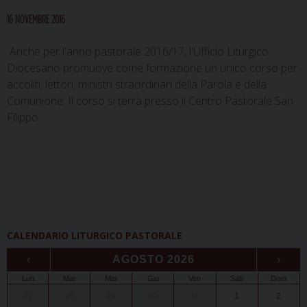
16 NOVEMBRE 2016
Anche per l'anno pastorale 2016/17, l'Ufficio Liturgico
Diocesano promuove come formazione un unico corso per
accoliti, lettori, ministri straordinari della Parola e della
Comunione. Il corso si terrà presso il Centro Pastorale San
Filippo.
CALENDARIO LITURGICO PASTORALE
‹
AGOSTO 2026
›
Lun
Mar
Mer
Gio
Ven
Sab
Dom
27
28
29
30
31
1
2