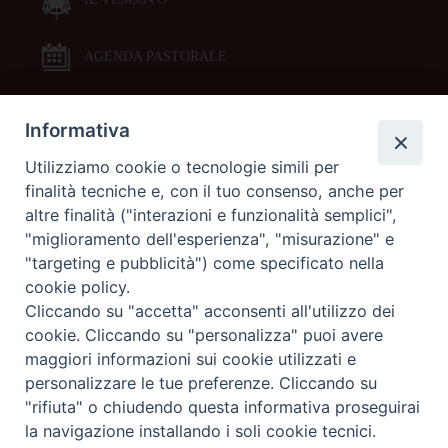
AGENDA PASTORALE
Informativa
DOCUMENTI PASTORALI
Utilizziamo cookie o tecnologie simili per
finalità tecniche e, con il tuo consenso, anche per
ORARI MESSE
altre finalità ("interazioni e funzionalità semplici",
"miglioramento dell'esperienza", "misurazione" e
LITURGIA DELLE ORE
"targeting e pubblicità") come specificato nella
cookie policy.
Cliccando su "accetta" acconsenti all'utilizzo dei
GALLERIE FOTOGRAFICHE
cookie. Cliccando su "personalizza" puoi avere
maggiori informazioni sui cookie utilizzati e
personalizzare le tue preferenze. Cliccando su
GALLERIE VIDEO
"rifiuta" o chiudendo questa informativa proseguirai
la navigazione installando i soli cookie tecnici.