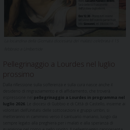
La locandina della Giornata diocesana del malato celebrata il 15
febbraio a Umbertide
Pellegrinaggio a Lourdes nel luglio
prossimo
Dalla riflessione sulla sofferenza e sulla cura nasce anche il
desiderio di ringraziamento e di affidamento, che troverà
espressione nel
pellegrinaggio a Lourdes in programma nel
luglio 2026
. Le diocesi di Gubbio e di Città di Castello, insieme ai
volontari dell’Unitalsi delle sottosezioni e gruppi umbri, si
metteranno in cammino verso il santuario mariano, luogo da
sempre legato alla preghiera per i malati e alla speranza di
guarigione nel corpo e nello spirito. Il pellegrinaggio rappresenta