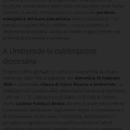
ecclesiale, richiamando il valore della compassione come forma
concreta di amore. Il tema proposto, ispirato alla
parabola
evangelica del buon samaritano
, invita a riconoscere – nel
prendersi cura del dolore dell’altro – una via autentica di
testimonianza cristiana, capace di tradursi in gesti semplici ma
profondi di prossimità e solidarietà.
A Umbertide la celebrazione
diocesana
In questo clima spirituale si inserisce il programma diocesano
promosso dalla Chiesa eugubina, che
domenica 15 febbraio
2026
si riunirà nella
chiesa di Cristo Risorto a Umbertide
. La
mattinata sarà scandita dalla celebrazione eucaristica presieduta
– alle ore 11.15 – dal vescovo di Gubbio e di Città di Castello,
mons.
Luciano Paolucci Bedini
, durante la quale sarà conferito
il sacramento dell’Unzione degli infermi, segno di consolazione e
di speranza per quanti vivono l’esperienza della malattia. La
giornata proseguirà con un momento conviviale nel salone
dell’oratorio parrocchiale, favorendo l’incontro e la condivisione