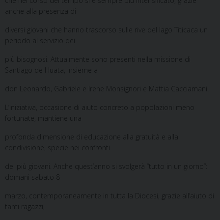
che nel corso del tempo si è sempre più intensificato, grazie
anche alla presenza di
diversi giovani che hanno trascorso sulle rive del lago Titicaca un
periodo al servizio dei
più bisognosi. Attualmente sono presenti nella missione di
Santiago de Huata, insieme a
don Leonardo, Gabriele e Irene Monsignori e Mattia Cacciamani.
L’iniziativa, occasione di aiuto concreto a popolazioni meno
fortunate, mantiene una
profonda dimensione di educazione alla gratuità e alla
condivisione, specie nei confronti
dei più giovani. Anche quest’anno si svolgerà “tutto in un giorno”:
domani sabato 8
marzo, contemporaneamente in tutta la Diocesi, grazie all’aiuto di
tanti ragazzi,