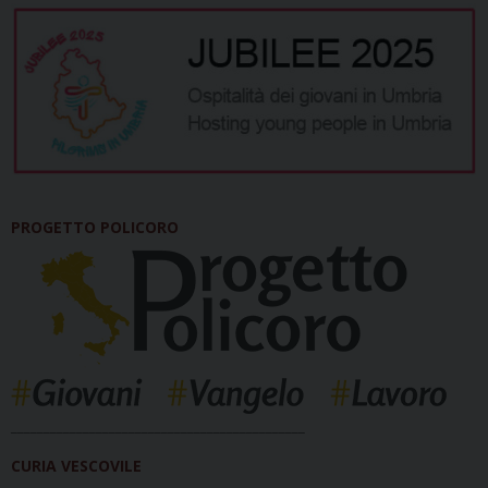
PROGETTO POLICORO
_____________________________________________
CURIA VESCOVILE