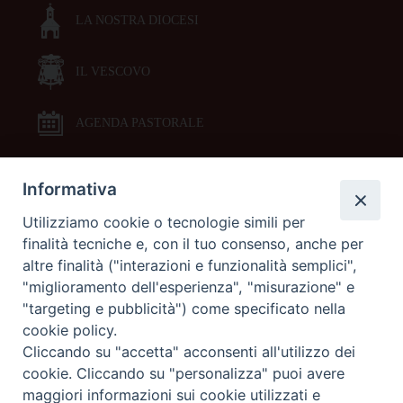
LA NOSTRA DIOCESI
IL VESCOVO
AGENDA PASTORALE
Informativa
DOCUMENTI PASTORALI
Utilizziamo cookie o tecnologie simili per
finalità tecniche e, con il tuo consenso, anche per
ORARI MESSE
altre finalità ("interazioni e funzionalità semplici",
"miglioramento dell'esperienza", "misurazione" e
LITURGIA DELLE ORE
"targeting e pubblicità") come specificato nella
cookie policy.
Cliccando su "accetta" acconsenti all'utilizzo dei
GALLERIE FOTOGRAFICHE
cookie. Cliccando su "personalizza" puoi avere
maggiori informazioni sui cookie utilizzati e