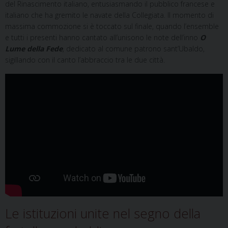
del Rinascimento italiano, entusiasmando il pubblico francese e
italiano che ha gremito le navate della Collegiata. Il momento di
massima commozione si è toccato sul finale, quando l’ensemble
e tutti i presenti hanno cantato all’unisono le note dell’inno
O
Lume della Fede
, dedicato al comune patrono sant’Ubaldo,
sigillando con il canto l’abbraccio tra le due città.
Le istituzioni unite nel segno della