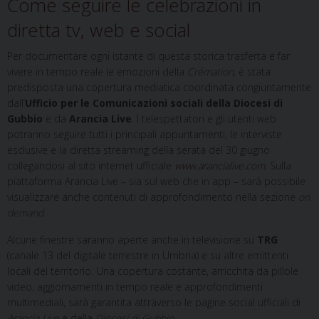
Come seguire le celebrazioni in
diretta tv, web e social
Per documentare ogni istante di questa storica trasferta e far
vivere in tempo reale le emozioni della
Crémation
, è stata
predisposta una copertura mediatica coordinata congiuntamente
dall’
Ufficio per le Comunicazioni sociali della Diocesi di
Gubbio
e da
Arancia Live
. I telespettatori e gli utenti web
potranno seguire tutti i principali appuntamenti, le interviste
esclusive e la diretta streaming della serata del 30 giugno
collegandosi al sito internet ufficiale
www.arancialive.com
. Sulla
piattaforma Arancia Live – sia sul web che in app – sarà possibile
visualizzare anche contenuti di approfondimento nella sezione
on
demand
.
Alcune finestre saranno aperte anche in televisione su
TRG
(canale 13 del digitale terrestre in Umbria) e su altre emittenti
locali del territorio. Una copertura costante, arricchita da pillole
video, aggiornamenti in tempo reale e approfondimenti
multimediali, sarà garantita attraverso le pagine social ufficiali di
Arancia Live
e della
Diocesi di Gubbio
.