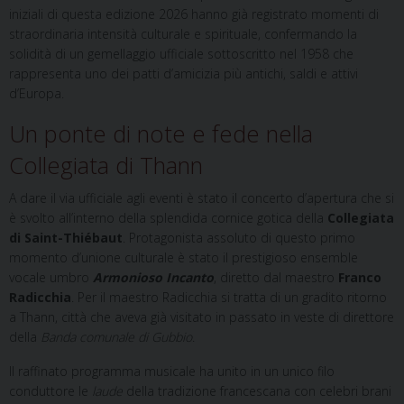
iniziali di questa edizione 2026 hanno già registrato momenti di
straordinaria intensità culturale e spirituale, confermando la
solidità di un gemellaggio ufficiale sottoscritto nel 1958 che
rappresenta uno dei patti d’amicizia più antichi, saldi e attivi
d’Europa.
Un ponte di note e fede nella
Collegiata di Thann
A dare il via ufficiale agli eventi è stato il concerto d’apertura che si
è svolto all’interno della splendida cornice gotica della
Collegiata
di Saint-Thiébaut
. Protagonista assoluto di questo primo
momento d’unione culturale è stato il prestigioso ensemble
vocale umbro
Armonioso Incanto
, diretto dal maestro
Franco
Radicchia
. Per il maestro Radicchia si tratta di un gradito ritorno
a Thann, città che aveva già visitato in passato in veste di direttore
della
Banda comunale di Gubbio
.
Il raffinato programma musicale ha unito in un unico filo
conduttore le
laude
della tradizione francescana con celebri brani