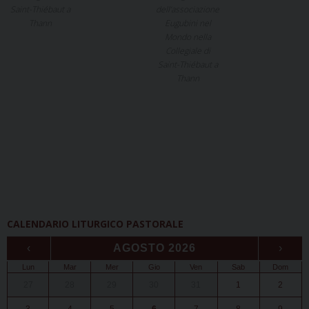
Saint-Thiébaut a
dell’associazione
Thann
Eugubini nel
Mondo nella
Collegiale di
Saint-Thiébaut a
Thann
CALENDARIO LITURGICO PASTORALE
‹
AGOSTO 2026
›
Lun
Mar
Mer
Gio
Ven
Sab
Dom
27
28
29
30
31
1
2