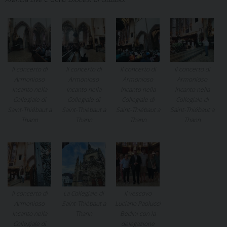
Il concerto di
Il concerto di
Il concerto di
Il concerto di
Armonioso
Armonioso
Armonioso
Armonioso
Incanto nella
Incanto nella
Incanto nella
Incanto nella
Collegiale di
Collegiale di
Collegiale di
Collegiale di
Saint-Thiébaut a
Saint-Thiébaut a
Saint-Thiébaut a
Saint-Thiébaut a
Thann
Thann
Thann
Thann
Il concerto di
La Collegiale di
Il vescovo
Armonioso
Saint-Thiébaut a
Luciano Paolucci
Incanto nella
Thann
Bedini con la
Collegiale di
delegazione