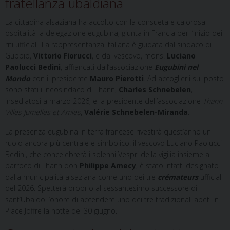
fratellanza ubaldiana
La cittadina alsaziana ha accolto con la consueta e calorosa
ospitalità la delegazione eugubina, giunta in Francia per l’inizio dei
riti ufficiali. La rappresentanza italiana è guidata dal sindaco di
Gubbio,
Vittorio Fiorucci
, e dal vescovo, mons.
Luciano
Paolucci Bedini
, affiancati dall’associazione
Eugubini nel
Mondo
con il presidente
Mauro Pierotti
. Ad accoglierli sul posto
sono stati il neosindaco di Thann,
Charles Schnebelen
,
insediatosi a marzo 2026, e la presidente dell’associazione
Thann
Villes Jumelles et Amies
,
Valérie Schnebelen-Miranda
.
La presenza eugubina in terra francese rivestirà quest’anno un
ruolo ancora più centrale e simbolico: il vescovo Luciano Paolucci
Bedini, che concelebrerà i solenni Vespri della vigilia insieme al
parroco di Thann don
Philippe Amecy
, è stato infatti designato
dalla municipalità alsaziana come uno dei tre
crémateurs
ufficiali
del 2026. Spetterà proprio al sessantesimo successore di
sant’Ubaldo l’onore di accendere uno dei tre tradizionali abeti in
Place Joffre la notte del 30 giugno.