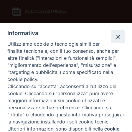
AGENDA PASTORALE
Informativa
DOCUMENTI PASTORALI
Utilizziamo cookie o tecnologie simili per
finalità tecniche e, con il tuo consenso, anche per
ORARI MESSE
altre finalità ("interazioni e funzionalità semplici",
"miglioramento dell'esperienza", "misurazione" e
LITURGIA DELLE ORE
"targeting e pubblicità") come specificato nella
cookie policy.
Cliccando su "accetta" acconsenti all'utilizzo dei
GALLERIE FOTOGRAFICHE
cookie. Cliccando su "personalizza" puoi avere
maggiori informazioni sui cookie utilizzati e
personalizzare le tue preferenze. Cliccando su
GALLERIE VIDEO
"rifiuta" o chiudendo questa informativa proseguirai
la navigazione installando i soli cookie tecnici.
Preferenze Cookie
Ulteriori informazioni sono disponibili nella
cookie