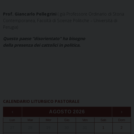
Prof. Giancarlo Pellegrini
( già Professore Ordinario di Storia
Contemporanea, Facoltà di Scienze Politiche – Università di
Perugia)
Questo paese “disorientato” ha bisogno
della presenza dei cattolici in politica.
CALENDARIO LITURGICO PASTORALE
‹
AGOSTO 2026
›
Lun
Mar
Mer
Gio
Ven
Sab
Dom
27
28
29
30
31
1
2