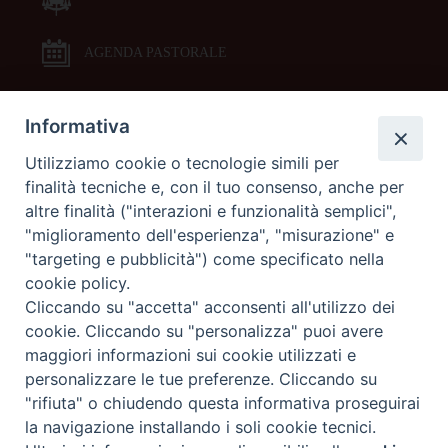
AGENDA PASTORALE
Informativa
DOCUMENTI PASTORALI
Utilizziamo cookie o tecnologie simili per
finalità tecniche e, con il tuo consenso, anche per
ORARI MESSE
altre finalità ("interazioni e funzionalità semplici",
"miglioramento dell'esperienza", "misurazione" e
LITURGIA DELLE ORE
"targeting e pubblicità") come specificato nella
cookie policy.
Cliccando su "accetta" acconsenti all'utilizzo dei
GALLERIE FOTOGRAFICHE
cookie. Cliccando su "personalizza" puoi avere
maggiori informazioni sui cookie utilizzati e
personalizzare le tue preferenze. Cliccando su
GALLERIE VIDEO
"rifiuta" o chiudendo questa informativa proseguirai
la navigazione installando i soli cookie tecnici.