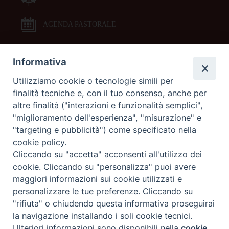
AGENDA PASTORALE
Informativa
DOCUMENTI PASTORALI
Utilizziamo cookie o tecnologie simili per
finalità tecniche e, con il tuo consenso, anche per
ORARI MESSE
altre finalità ("interazioni e funzionalità semplici",
"miglioramento dell'esperienza", "misurazione" e
LITURGIA DELLE ORE
"targeting e pubblicità") come specificato nella
cookie policy.
Cliccando su "accetta" acconsenti all'utilizzo dei
GALLERIE FOTOGRAFICHE
cookie. Cliccando su "personalizza" puoi avere
maggiori informazioni sui cookie utilizzati e
personalizzare le tue preferenze. Cliccando su
GALLERIE VIDEO
"rifiuta" o chiudendo questa informativa proseguirai
la navigazione installando i soli cookie tecnici.
Preferenze Cookie
Ulteriori informazioni sono disponibili nella
cookie