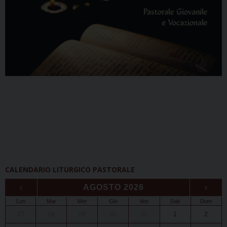
CALENDARIO LITURGICO PASTORALE
‹
AGOSTO 2026
›
Lun
Mar
Mer
Gio
Ven
Sab
Dom
27
28
29
30
31
1
2