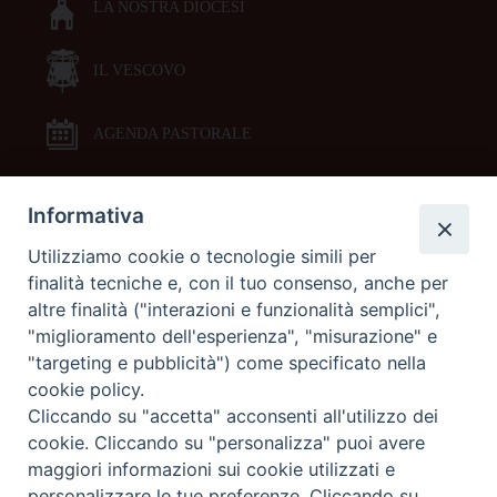
LA NOSTRA DIOCESI
IL VESCOVO
AGENDA PASTORALE
Informativa
DOCUMENTI PASTORALI
Utilizziamo cookie o tecnologie simili per
finalità tecniche e, con il tuo consenso, anche per
ORARI MESSE
altre finalità ("interazioni e funzionalità semplici",
"miglioramento dell'esperienza", "misurazione" e
LITURGIA DELLE ORE
"targeting e pubblicità") come specificato nella
cookie policy.
Cliccando su "accetta" acconsenti all'utilizzo dei
GALLERIE FOTOGRAFICHE
cookie. Cliccando su "personalizza" puoi avere
maggiori informazioni sui cookie utilizzati e
personalizzare le tue preferenze. Cliccando su