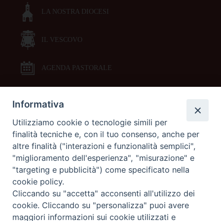
LA NOSTRA DIOCESI
IL VESCOVO
AGENDA PASTORALE
Informativa
DOCUMENTI PASTORALI
Utilizziamo cookie o tecnologie simili per
finalità tecniche e, con il tuo consenso, anche per
ORARI MESSE
altre finalità ("interazioni e funzionalità semplici",
"miglioramento dell'esperienza", "misurazione" e
LITURGIA DELLE ORE
"targeting e pubblicità") come specificato nella
cookie policy.
Cliccando su "accetta" acconsenti all'utilizzo dei
GALLERIE FOTOGRAFICHE
cookie. Cliccando su "personalizza" puoi avere
maggiori informazioni sui cookie utilizzati e