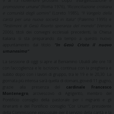
9 al 13 novembre prossimi. Dopo “
Evangelizzazione e
promozione umana”
(Roma 1976),
“Riconciliazione cristiana
e comunità degli uomini”
(Loreto 1985),
“Il Vangelo della
carità per una nuova società in Italia”
(Palermo 1995) e
“Testimoni di Gesù Risorto speranza del mondo”
(Verona
2006), titoli dei convegni ecclesiali precedenti, la Chiesa
italiana si sta preparando da tempo a questo nuovo
appuntamento dal titolo
“In Gesù Cristo il nuovo
umanesimo”
.
La sessione di oggi si apre al Beniamino Ubaldi alle ore 18
con l’accoglienza e le iscrizioni, continua con la preghiera e
subito dopo con i lavori di gruppo, tra le 19 e le 20,30. La
giornata più intensa sarà quella di domani, giovedì 11 giugno,
grazie alla presenza del
cardinale Francesco
Montenegro
, arcivescovo di Agrigento, membro del
Pontificio consiglio della pastorale per i migranti e gli
itineranti e del Pontificio consiglio “Cor Unum”, presidente
della Commissione episcopale per il servizio della carità e la