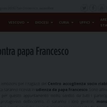
gosto 2026 /
San Domenico, sacerdote
ARE
VESCOVO
DIOCESI
CURIA
UFFICI
ST
ontra papa Francesco
 emozioni per i ragazzi del
Centro accoglienza socio riabi
ta saranno ricevuti in
udienza da papa Francesco
. Sono all’i
er questo appuntamento molto sentito da tutti i partecip
rotagonisti dell’incontro, ci saranno i loro genitori,
mons