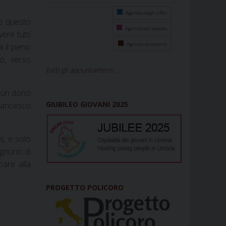
Agenda degli uffici
re questo
Agenda del vescovo
ere tutti
Agenda diocesana
 il pieno
o, verso
tutti gli appuntamenti...
re un dono
GIUBILEO GIOVANI 2025
Francesco
i, e solo
ognuno di
are alla
PROGETTO POLICORO