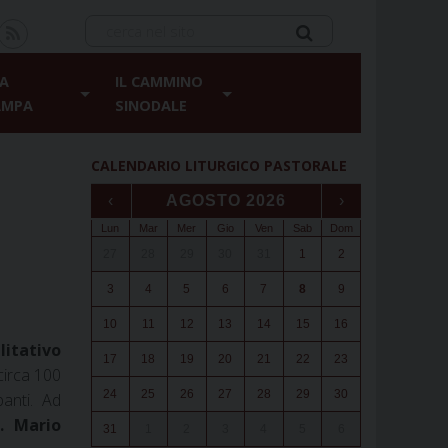
A
IL CAMMINO
AMPA
SINODALE
CALENDARIO LITURGICO PASTORALE
‹
AGOSTO 2026
›
Lun
Mar
Mer
Gio
Ven
Sab
Dom
27
28
29
30
31
1
2
3
4
5
6
7
8
9
10
11
12
13
14
15
16
litativo
17
18
19
20
21
22
23
ncirca 100
24
25
26
27
28
29
30
anti. Ad
. Mario
31
1
2
3
4
5
6