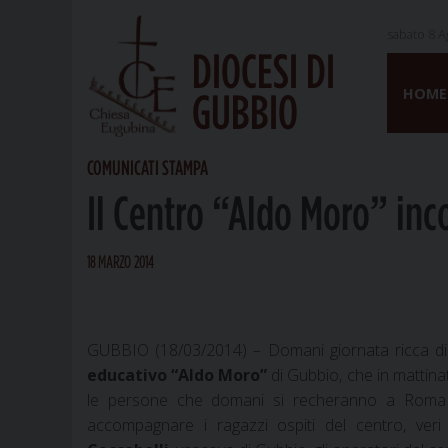
sabato 8 A
DIOCESI DI
Skip
to
HOME
GUBBIO
content
COMUNICATI STAMPA
Il Centro “Aldo Moro” inc
18 MARZO 2014
GUBBIO (18/03/2014) – Domani giornata ricca di
educativo “Aldo Moro”
di Gubbio, che in mattina
le persone che domani si recheranno a Roma p
accompagnare i ragazzi ospiti del centro, veri p