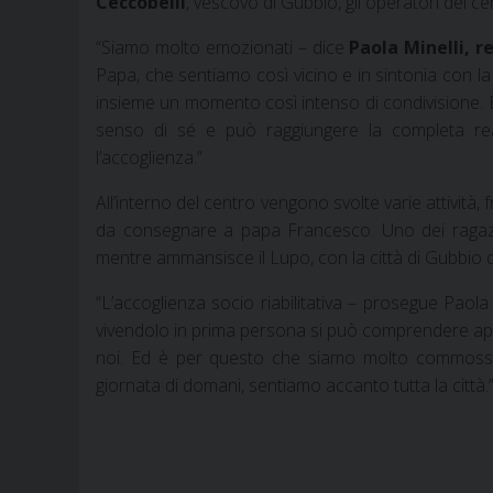
Ceccobelli
, vescovo di Gubbio, gli operatori del c
“
Siamo molto emozionati – dice
Paola Minelli, r
Papa, che sentiamo così vicino e in sintonia con la
insieme un momento così intenso di condivisione. È, 
senso di sé e può raggiungere la completa reali
l’accoglienza.”
All’interno del centro vengono svolte varie attività, 
da consegnare a papa Francesco. Uno dei ragazzi,
mentre ammansisce il Lupo, con la città di Gubbio d
“
L’accoglienza socio riabilitativa – prosegue Paola
vivendolo in prima persona si può comprendere ap
noi. Ed è per questo che siamo molto commossi d
giornata di domani, sentiamo accanto tutta la città.