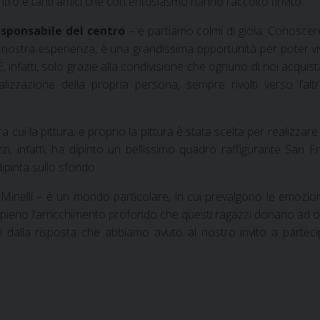
entro e tanti amici che con entusiasmo hanno raccolto l’invito.
esponsabile del centro
– e partiamo colmi di gioia. Conosce
 nostra esperienza, è una grandissima opportunità per poter viv
infatti, solo grazie alla condivisione che ognuno di noi acquista
zzazione della propria persona, sempre rivolti verso l’altr
fra cui la pittura; e proprio la pittura è stata scelta per realizza
 infatti, ha dipinto un bellissimo quadro raffigurante San 
ipinta sullo sfondo.
 Minelli – è un mondo particolare, in cui prevalgono le emozion
pieno l’arricchimento profondo che questi ragazzi donano ad 
alla risposta che abbiamo avuto al nostro invito a partecip
”