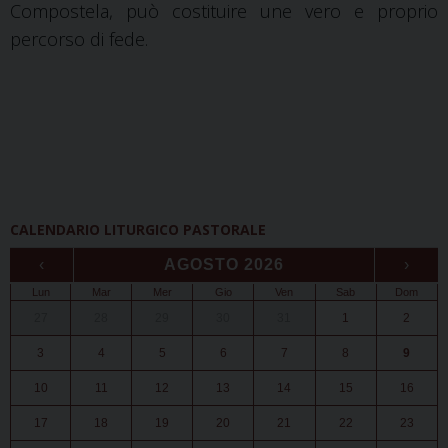
Compostela, può costituire une vero e proprio
percorso di fede.
CALENDARIO LITURGICO PASTORALE
‹
AGOSTO 2026
›
Lun
Mar
Mer
Gio
Ven
Sab
Dom
27
28
29
30
31
1
2
3
4
5
6
7
8
9
10
11
12
13
14
15
16
17
18
19
20
21
22
23