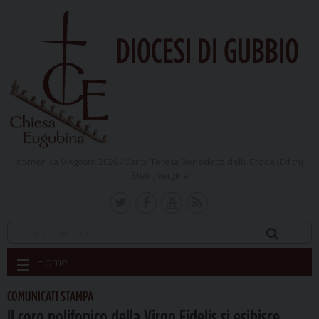
DIOCESI DI GUBBIO
domenica 9 Agosto 2026 /
Santa Teresa Benedetta della Croce (Edith)
Stein, vergine
Skip
Home
to
content
COMUNICATI STAMPA
Il coro polifonico della Virgo Fidelis si esibisce