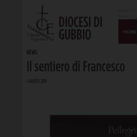
venerdì 7 
martiri
DIOCESI DI
Skip
GUBBIO
to
HOME
content
NEWS
Il sentiero di Francesco
1 AGOSTO 2014