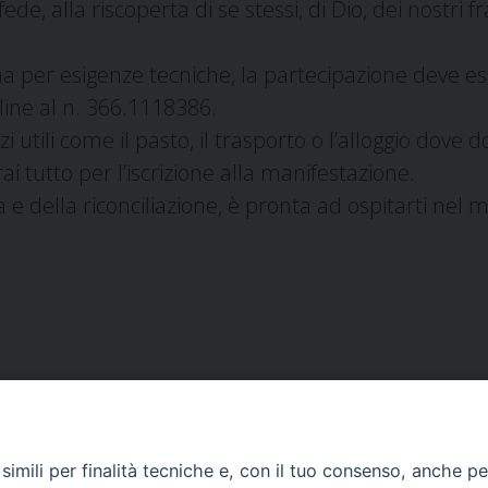
ede, alla riscoperta di se stessi, di Dio, dei nostri fra
 ma per esigenze tecniche, la partecipazione deve e
ne al n. 366.1118386.
zi utili come il pasto, il trasporto o l’alloggio dove 
ai tutto per l’iscrizione alla manifestazione.
a e della riconciliazione, è pronta ad ospitarti nel m
imili per finalità tecniche e, con il tuo consenso, anche per 