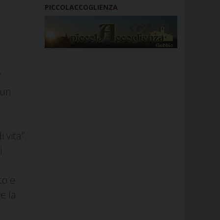
PICCOLACCOGLIENZA
’
 un
 vita”.
i
to e
e la