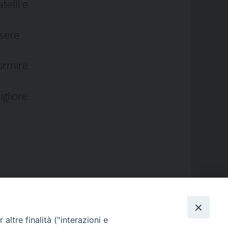
telli e
ssere
dormire.
igliore
altre finalità ("interazioni e