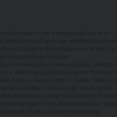
ero di Francesco”, che si svolgerà dall’ uno al tre
a Gubbio che il pellegrino per eccellenza toccò nell
ntiero 2014 sarà la Riconciliazione con se stessi, in
ura tanto amata da Francesco.
tti, il cammino avrà un tema sul quale i
pellegrini
re e a confrontarsi, guidati da
esperti e “testimoni di
ocesi di Assisi – Nocera Umbra – Gualdo Tadino e d
e, sarà possibile scoprire i luoghi toccati da san
bbio (Valfabbrica, Caprignone, San Pietro in Vigne
icchezze del padre Pietro di Bernardone, per seguir
u accolto da un amico: Giacomo Spadalonga.