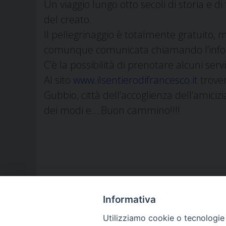
Un viaggio lungo otto secoli di storia e di f
del creato.
Il pellegrinaggio è totalmente gratuito,
comunque comunicata chiamando l’infoli
C’è la possibilità di prenotare alcuni servi
Al sito
www.ilsentierodifrancesco.it
trover
Gubbio, città dell’accoglienza dell’amicizi
dei modi e….Buon cammino!!!!
Informativa
Utilizziamo cookie o tecnologie s