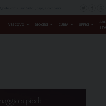
Agosto 2026 /
Santi Sisto II, papa, e compagni,
ARE
VESCOVO
DIOCESI
CURIA
UFFICI
ST