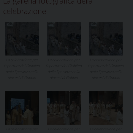
La galleria fotografica della
celebrazione
La celebrazione per
La celebrazione per
La celebrazione per
l’apertura del Giubileo
l’apertura del Giubileo
l’apertura del Giubileo
della Speranza nella
della Speranza nella
della Speranza nella
diocesi di Gubbio
diocesi di Gubbio
diocesi di Gubbio
La celebrazione per
La celebrazione per
La celebrazione per