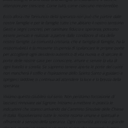
attenzioni per crescere. Come tutti, come ciascuno meriterebbe.
Ecco allora che l’annuncio della speranza non può che partire dalle
nostre famiglie e per le famiglie tutte che abitano il nostro territorio.
Gesti e segni concreti, per rianimare fiducia e speranza, possono
essere pensati e realizzati a partire dalle condizioni di vita delle
nostre famiglie. La comunità cristiana, che è famiglia di famiglie, ha la
responsabilità e la missione stupenda di spalancare le proprie porte
per accogliere ogni desiderio autentico di vita nuova, e di varcare le
porte delle nostre case per conoscere, amare e servire la vita di
ogni fratello e sorella. Se sapremo tenere aperte le porte del cuore
non mancherà il soffio e l’ispirazione dello Spirito Santo a guidarci e
spingerci laddove si continua ad attendere la luce e la brezza della
speranza.
Viviamo questo Giubileo sul serio. Non perdiamo l’occasione di
lasciarci rinnovare dal Signore. Iniziamo a mettere in pratica le
indicazioni che stanno arrivando dal Cammino Sinodale delle Chiese
in Italia. Rispolveriamo tutte le nostre risorse umane e spirituali e
offriamole a servizio della speranza. Ogni comunità, piccola o grande
che sia, inventi un segno o un gesto nuovo che riaccenda la gioia.