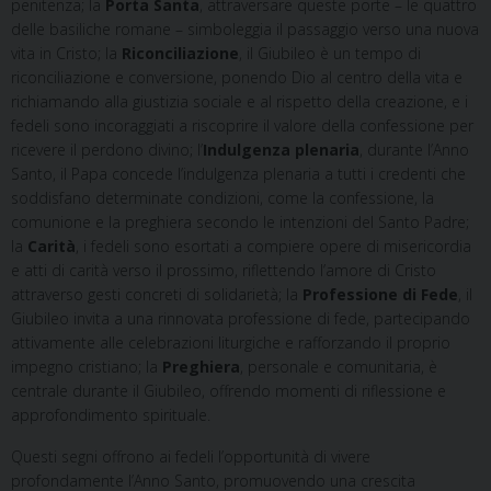
penitenza; la
Porta Santa
, attraversare queste porte – le quattro
delle basiliche romane – simboleggia il passaggio verso una nuova
vita in Cristo; la
Riconciliazione
, il Giubileo è un tempo di
riconciliazione e conversione, ponendo Dio al centro della vita e
richiamando alla giustizia sociale e al rispetto della creazione, e i
fedeli sono incoraggiati a riscoprire il valore della confessione per
ricevere il perdono divino; l’
Indulgenza plenaria
, durante l’Anno
Santo, il Papa concede l’indulgenza plenaria a tutti i credenti che
soddisfano determinate condizioni, come la confessione, la
comunione e la preghiera secondo le intenzioni del Santo Padre;
la
Carità
, i fedeli sono esortati a compiere opere di misericordia
e atti di carità verso il prossimo, riflettendo l’amore di Cristo
attraverso gesti concreti di solidarietà; la
Professione di Fede
, il
Giubileo invita a una rinnovata professione di fede, partecipando
attivamente alle celebrazioni liturgiche e rafforzando il proprio
impegno cristiano; la
Preghiera
, personale e comunitaria, è
centrale durante il Giubileo, offrendo momenti di riflessione e
approfondimento spirituale.
Questi segni offrono ai fedeli l’opportunità di vivere
profondamente l’Anno Santo, promuovendo una crescita