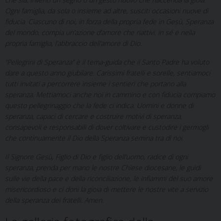
Ogni famiglia, da sola o insieme ad altre, susciti occasioni nuove di
fiducia. Ciascuno di noi, in forza della propria fede in Gesù, Speranza
del mondo, compia un’azione d’amore che riattivi, in sé e nella
propria famiglia, l’abbraccio dell’amore di Dio.
“Pellegrini di Speranza” è il tema-guida che il Santo Padre ha voluto
dare a questo anno giubilare. Carissimi fratelli e sorelle, sentiamoci
tutti invitati a percorrere insieme i sentieri che portano alla
speranza. Mettiamoci anche noi in cammino e con fiducia compiamo
questo pellegrinaggio che la fede ci indica. Uomini e donne di
speranza, capaci di cercare e costruire motivi di speranza,
consapevoli e responsabili di dover coltivare e custodire i germogli
che continuamente il Dio della Speranza semina tra di noi.
Il Signore Gesù, Figlio di Dio e figlio dell’uomo, radice di ogni
speranza, prenda per mano le nostre Chiese diocesane, le guidi
sulle vie della pace e della riconciliazione, le infiammi del suo amore
misericordioso e ci doni la gioia di mettere le nostre vite a servizio
della speranza dei fratelli. Amen.