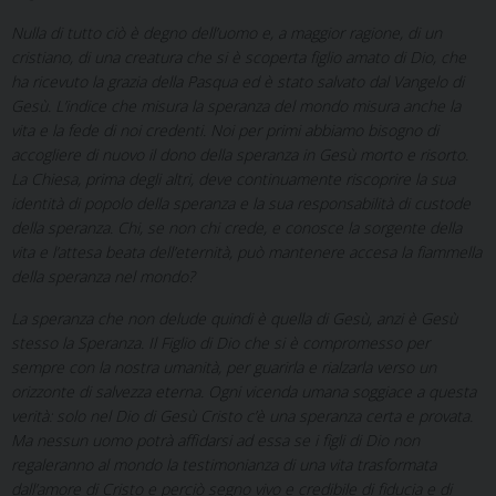
Nulla di tutto ciò è degno dell’uomo e, a maggior ragione, di un
cristiano, di una creatura che si è scoperta figlio amato di Dio, che
ha ricevuto la grazia della Pasqua ed è stato salvato dal Vangelo di
Gesù. L’indice che misura la speranza del mondo misura anche la
vita e la fede di noi credenti. Noi per primi abbiamo bisogno di
accogliere di nuovo il dono della speranza in Gesù morto e risorto.
La Chiesa, prima degli altri, deve continuamente riscoprire la sua
identità di popolo della speranza e la sua responsabilità di custode
della speranza. Chi, se non chi crede, e conosce la sorgente della
vita e l’attesa beata dell’eternità, può mantenere accesa la fiammella
della speranza nel mondo?
La speranza che non delude quindi è quella di Gesù, anzi è Gesù
stesso la Speranza. Il Figlio di Dio che si è compromesso per
sempre con la nostra umanità, per guarirla e rialzarla verso un
orizzonte di salvezza eterna. Ogni vicenda umana soggiace a questa
verità: solo nel Dio di Gesù Cristo c’è una speranza certa e provata.
Ma nessun uomo potrà affidarsi ad essa se i figli di Dio non
regaleranno al mondo la testimonianza di una vita trasformata
dall’amore di Cristo e perciò segno vivo e credibile di fiducia e di