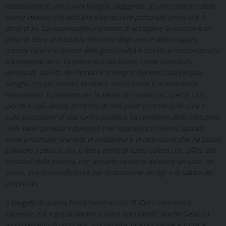
costruzione di una nuova famiglia, sfuggendo al canto stonato delle
sirene avverse che adorano il benessere personale prima che il
dono di sé. La responsabilità enorme di accogliere la vita come un
dono di Dio e di educarla nel corso degli anni e delle stagioni,
mentre l’onere e l’onore della genitorialità è stretto e misconosciuto
tra esigenze altre. La precarietà del lavoro, come contributo
personale alla vita del mondo e sostegno dignitoso alla propria
famiglia, troppo spesso sfruttato, senza tutele e scarsamente
remunerato. Il pensiero per la salute dei nostri cari, specie i più
piccoli e i più deboli, temendo di non poter contare sulle cure e
sulle prestazioni di una sanità pubblica. La condanna della solitudine,
nelle varie condizioni dolorose che l’esistenza ci riserva, quando
viene a mancare una rete di solidarietà e di attenzione che ne possa
sollevare il peso. E poi, o forse prima di tutto, coloro che, afflitti dai
tentacoli della povertà, non arrivano neanche ad avere un casa, un
lavoro, una cura sufficiente per l’educazione dei figli o la salute dei
propri cari.
Il Vangelo di questa Festa termina così: “E Gesù cresceva in
sapienza, età e grazia davanti a Dio e agli uomini”. Anche Gesù ha
avuto bisogno di una casa, una famiglia, un’educazione e tutte le