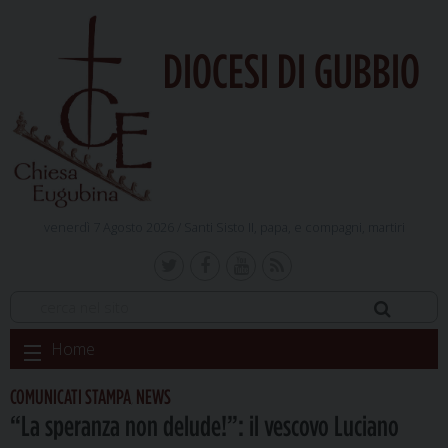
DIOCESI DI GUBBIO
venerdì 7 Agosto 2026 /
Santi Sisto II, papa, e compagni, martiri
Skip
Home
to
content
COMUNICATI STAMPA
NEWS
,
“La speranza non delude!”: il vescovo Luciano