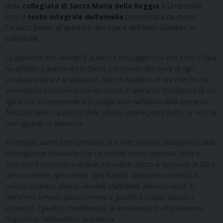
della
collegiata di Santa Maria della Reggia
a Umbertide.
Ecco il
testo integrale dell’omelia
pronunciata da mons.
Paolucci Bedini all’apertura diocesana dell’Anno Giubilare in
cattedrale.
La speranza non delude! È questo il messaggio che con forza il Papa
ha affidato a questo Anno Santo. L’orizzonte del cuore di ogni
creatura umana è la speranza. Tutto il desiderio di vita che Dio ha
seminato in ciascuno di noi necessita di speranza. L’esistenza di noi
figli di Dio si comprende e si spiega solo nell’ottica della speranza.
Nessuna delle capacità e delle attività umane porta frutto se non ha
uno sguardo di speranza.
Purtroppo siamo tutti spettatori, e a volte persino protagonisti, delle
conseguenze disumane che un mondo senza speranza certa e
concreta è costretto a vedere e a subire. Senza la speranza di Dio e
del suo amore ogni sorella, ogni fratello, diventano sconosciuti,
nemici, stranieri, diversi, invisibili, inaffidabili, inferiori, inutili. E,
nell’animo umano, questo motiva e giustifica troppo spesso il
sospetto, il giudizio, l’indifferenza, la lontananza, lo sfruttamento,
l’ingiustizia, l’abbandono, la violenza.