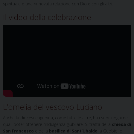
spirituale e una rinnovata relazione con Dio e con gli altri.
Il video della celebrazione
L’omelia del vescovo Luciano
Anche la diocesi eugubina, come tutte le altre, ha i suoi luoghi nei
quali poter ottenere l’indulgenza giubilare. Si tratta della
chiesa di
San Francesco
e della
basilica di Sant’Ubaldo
, a Gubbio, e