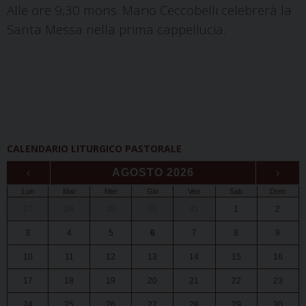
Alle ore 9,30 mons. Mario Ceccobelli celebrerà la
Santa Messa nella prima cappellucia.
CALENDARIO LITURGICO PASTORALE
‹
AGOSTO 2026
›
Lun
Mar
Mer
Gio
Ven
Sab
Dom
27
28
29
30
31
1
2
3
4
5
6
7
8
9
10
11
12
13
14
15
16
17
18
19
20
21
22
23
24
25
26
27
28
29
30