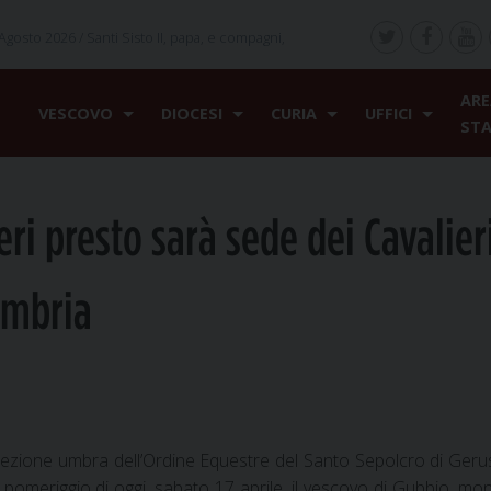
Agosto 2026 /
Santi Sisto II, papa, e compagni,
ARE
VESCOVO
DIOCESI
CURIA
UFFICI
ST
eri presto sarà sede dei Cavalier
Umbria
sezione umbra dell’Ordine Equestre del Santo Sepolcro di Ge
 pomeriggio di oggi, sabato 17 aprile, il vescovo di Gubbio, mo