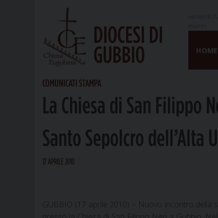
venerdì 7 
martiri
DIOCESI DI
Skip
GUBBIO
to
HOME
content
COMUNICATI STAMPA
La Chiesa di San Filippo N
Santo Sepolcro dell’Alta 
17 APRILE 2010
GUBBIO (17 aprile 2010) – Nuovo incontro della 
presso la Chiesa di San Filippo Neri a Gubbio. Nel