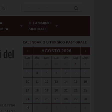
A
IL CAMMINO
AMPA
SINODALE
CALENDARIO LITURGICO PASTORALE
i del
‹
AGOSTO 2026
›
Lun
Mar
Mer
Gio
Ven
Sab
Dom
27
28
29
30
31
1
2
3
4
5
6
7
8
9
10
11
12
13
14
15
16
17
18
19
20
21
22
23
24
25
26
27
28
29
30
rusalemme
31
1
2
3
4
5
6
ns. Mario