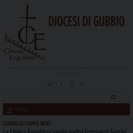
DIOCESI DI GUBBIO
domenica 9 Agosto 2026 /
Santa Teresa Benedetta della Croce (Edith)
Stein, vergine
Skip
Home
to
content
COMUNICATI STAMPA
NEWS
,
La Chiesa Eugubina perde padre Francesco Ferrari