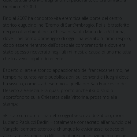
Gubbio nel 2000.
Fino al 2007 ha condotto vita eremitica alle porte del centro
storico eugubino, nell’Eremo di Sant’Ambrogio. Poi si è trasferito
nei piccoli ambienti della Chiesa di Santa Maria della Vittorina,
dove – nel primo pomeriggio di oggi – ha esalato l’ultimo respiro,
dopo essere rientrato dall’ospedale comprensoriale dove era
stato spesso ricoverato negli ultimi mesi, a causa di una malattia
che lo aveva colpito di recente.
Esperto di arte e storico appassionato del francescanesimo, nel
tempo ha curato varie pubblicazioni sui conventi e i luoghi dove
ha vissuto, come – ad esempio – quella per San Francesco del
Deserto a Venezia. Era quasi pronto anche il suo studio
approfondito sulla Chiesetta della Vittorina, prossimo alla
stampa.
«E’ stato un uomo – ha detto oggi il vescovo di Gubbio, mons.
Luciano Paolucci Bedini – totalmente consacrato all’annuncio del
Vangelo, sempre attento a chiunque lo avvicinasse, capace di
ascoltare le storie più difficili, di offrire consolazione ma anche