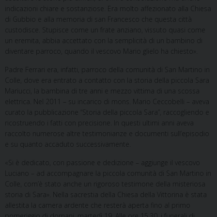
indicazioni chiare e sostanziose. Era molto affezionato alla Chiesa
di Gubbio e alla memoria di san Francesco che questa città
custodisce. Stupisce come un frate anziano, vissuto quasi come
un eremita, abbia accettato con la semplicità di un bambino di
diventare parroco, quando il vescovo Mario glielo ha chiesto».
Padre Ferrari era, infatti, parroco della comunità di San Martino in
Colle, dove era entrato a contatto con la storia della piccola Sara
Mariucci, la bambina di tre anni e mezzo vittima di una scossa
elettrica. Nel 2011 – su incarico di mons. Mario Ceccobelli – aveva
curato la pubblicazione “Storia della piccola Sara”, raccogliendo e
ricostruendo i fatti con precisione. In questi ultimi anni aveva
raccolto numerose altre testimonianze e documenti sull’episodio
e su quanto accaduto successivamente.
«Si è dedicato, con passione e dedizione – aggiunge il vescovo
Luciano – ad accompagnare la piccola comunità di San Martino in
Colle, com’è stato anche un rigoroso testimone della misteriosa
storia di Sara». Nella sacrestia della Chiesa della Vittorina è stata
allestita la camera ardente che resterà aperta fino al primo
pomeriggio di domani, martedì 19. Alle ore 15,30, i funerali di