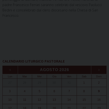
padre Francesco Ferrari saranno celebrati dal vescovo Paolucci
Bedini e concelebrati dal clero diocesano nella Chiesa di San
Francesco.
CALENDARIO LITURGICO PASTORALE
‹
AGOSTO 2026
›
Lun
Mar
Mer
Gio
Ven
Sab
Dom
27
28
29
30
31
1
2
3
4
5
6
7
8
9
10
11
12
13
14
15
16
17
18
19
20
21
22
23