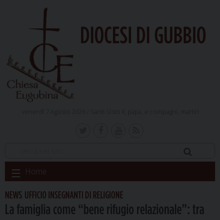
DIOCESI DI GUBBIO
venerdì 7 Agosto 2026 /
Santi Sisto II, papa, e compagni, martiri
Skip
Home
to
content
NEWS
UFFICIO INSEGNANTI DI RELIGIONE
,
La famiglia come “bene rifugio relazionale”: tra