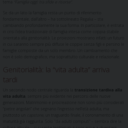
tema
“Famiglia oggi: tra sfide e risorse”
.
Se da un lato la famiglia resta un punto di riferimento
fondamentale, dall’altro – ha sottolineato Regalia – sta
cambiando profondamente la sua forma. In particolare, è entrata
in crisi l’idea tradizionale di famiglia intesa come coppia stabile
orientata alla genitorialità. Le proiezioni mostrano infatti un futuro
in cui saranno sempre più diffuse le coppie senza figli e persino le
famiglie composte da un solo membro. Un cambiamento che
non è solo demografico, ma soprattutto culturale e relazionale.
Genitorialità: la “vita adulta” arriva
tardi
Un secondo nodo centrale riguarda la
transizione tardiva alla
vita adulta
, sempre più evidente nei percorsi delle nuove
generazioni. Matrimonio e procreazione non sono più considerati
“pietre angolari” che segnano l’ingresso nell’età adulta, ma
piuttosto un
capstone
, un traguardo finale, il coronamento di una
maturità già raggiunta. Solo “da adulti compiuti” – sembra dire la
cultura attuale – ci si sente legittimati a sposarsi e a diventare