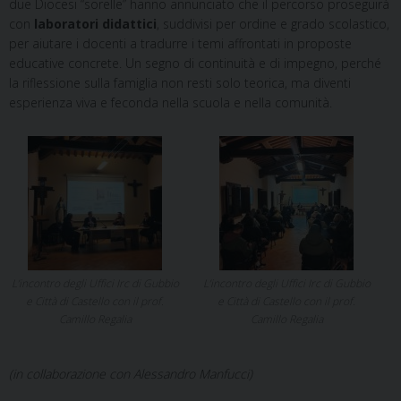
due Diocesi “sorelle” hanno annunciato che il percorso proseguirà
con
laboratori didattici
, suddivisi per ordine e grado scolastico,
per aiutare i docenti a tradurre i temi affrontati in proposte
educative concrete. Un segno di continuità e di impegno, perché
la riflessione sulla famiglia non resti solo teorica, ma diventi
esperienza viva e feconda nella scuola e nella comunità.
L’incontro degli Uffici Irc di Gubbio
L’incontro degli Uffici Irc di Gubbio
e Città di Castello con il prof.
e Città di Castello con il prof.
Camillo Regalia
Camillo Regalia
(in collaborazione con Alessandro Manfucci)