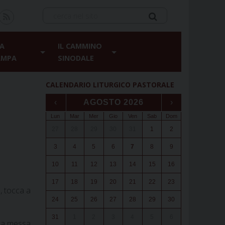
A
IL CAMMINO
AMPA
SINODALE
CALENDARIO LITURGICO PASTORALE
‹
AGOSTO 2026
›
Lun
Mar
Mer
Gio
Ven
Sab
Dom
27
28
29
30
31
1
2
3
4
5
6
7
8
9
10
11
12
13
14
15
16
17
18
19
20
21
22
23
, tocca a
24
25
26
27
28
29
30
31
1
2
3
4
5
6
lla messa