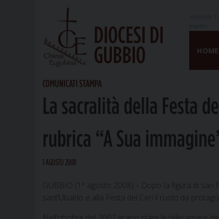
venerdì 7 
martiri
DIOCESI DI
Skip
GUBBIO
to
HOME
content
COMUNICATI STAMPA
La sacralità della Festa d
rubrica “A Sua immagine”
1 AGOSTO 2008
GUBBIO (1° agosto 2008) – Dopo la figura di san Fr
sant’Ubaldo e alla Festa dei Ceri il ruolo da protag
Nell’ottobre del 2007 erano state le telecamere de