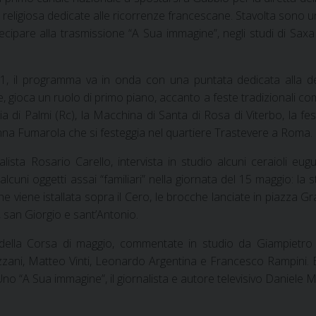
 religiosa dedicate alle ricorrenze francescane. Stavolta sono 
tecipare alla trasmissione “A Sua immagine”, negli studi di Sax
 11, il programma va in onda con una puntata dedicata alla 
, gioca un ruolo di primo piano, accanto a feste tradizionali co
 di Palmi (Rc), la Macchina di Santa di Rosa di Viterbo, la fes
na Fumarola che si festeggia nel quartiere Trastevere a Roma.
ista Rosario Carello, intervista in studio alcuni ceraioli eugu
cuni oggetti assai “familiari” nella giornata del 15 maggio: la s
e viene istallata sopra il Cero, le brocche lanciate in piazza G
o, san Giorgio e sant’Antonio.
ella Corsa di maggio, commentate in studio da Giampietro 
Mezzani, Matteo Vinti, Leonardo Argentina e Francesco Rampini.
o “A Sua immagine”, il giornalista e autore televisivo Daniele M