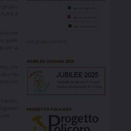
un gruppo
Agenda degli uffici
a Rubra a
Agenda del vescovo
Agenda diocesana
devozione
me quelle
tutti gli appuntamenti...
ta per la
GIUBILEO GIOVANI 2025
bini, che
tatua del
rande per
Rampini,
 Eugubino
PROGETTO POLICORO
orini.