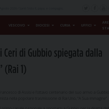
Agosto 2026 /
Santi Sisto II, papa, e compagni,
ARE
VESCOVO
DIOCESI
CURIA
UFFICI
ST
ei Ceri di Gubbio spiegata dalla
 (Rai 1)
ancesco di Assisi e l’ottavo centenario del suo arrivo a Gubbio
onista nella popolare trasmissione di Rai Uno, “A Sua immagine”.
l primo canale nazionale a spostarsi a Gubbio per la diretta de