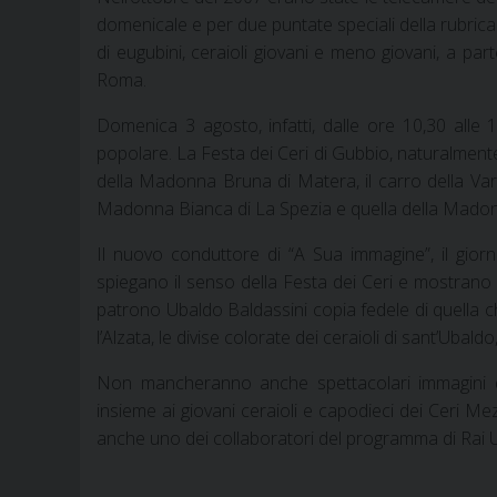
domenicale e per due puntate speciali della rubrica
di eugubini, ceraioli giovani e meno giovani, a par
Roma.
Domenica 3 agosto, infatti, dalle ore 10,30 alle
popolare. La Festa dei Ceri di Gubbio, naturalmente
della Madonna Bruna di Matera, il carro della Varia
Madonna Bianca di La Spezia e quella della Madon
Il nuovo conduttore di “A Sua immagine”, il giornal
spiegano il senso della Festa dei Ceri e mostrano al
patrono Ubaldo Baldassini copia fedele di quella ch
l’Alzata, le divise colorate dei ceraioli di sant’Ubald
Non mancheranno anche spettacolari immagini d
insieme ai giovani ceraioli e capodieci dei Ceri 
anche uno dei collaboratori del programma di Rai Un