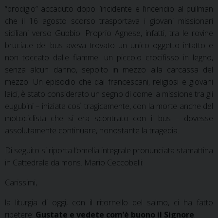
“prodigio” accaduto dopo l’incidente e l’incendio al pullman
che il 16 agosto scorso trasportava i giovani missionari
siciliani verso Gubbio. Proprio Agnese, infatti, tra le rovine
bruciate del bus aveva trovato un unico oggetto intatto e
non toccato dalle fiamme: un piccolo crocifisso in legno,
senza alcun danno, sepolto in mezzo alla carcassa del
mezzo. Un episodio che dai francescani, religiosi e giovani
laici, è stato considerato un segno di come la missione tra gli
eugubini – iniziata così tragicamente, con la morte anche del
motociclista che si era scontrato con il bus – dovesse
assolutamente continuare, nonostante la tragedia.
Di seguito si riporta l’omelia integrale pronunciata stamattina
in Cattedrale da mons. Mario Ceccobelli:
Carissimi,
la liturgia di oggi, con il ritornello del salmo, ci ha fatto
ripetere:
Gustate e vedete com’è buono il Signore
.