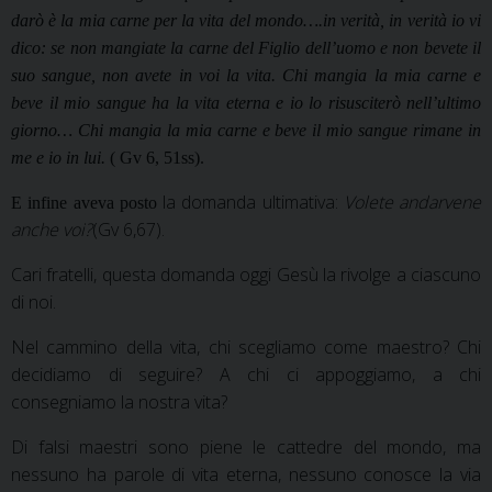
darò è la mia carne per la vita del mondo….in verità, in verità io vi
dico: se non mangiate la carne del Figlio dell’uomo e non bevete il
suo sangue, non avete in voi la vita. Chi mangia la mia carne e
beve il mio sangue ha la vita eterna e io lo risusciterò nell’ultimo
giorno…
Chi mangia la mia carne e beve il mio sangue rimane in
me e io in lui.
(
Gv 6, 51ss).
la domanda ultimativa:
Volete andarvene
E infine aveva posto
anche voi?
(Gv 6,67).
Cari fratelli, questa domanda oggi Gesù la rivolge a ciascuno
di noi.
Nel cammino della vita, chi scegliamo come maestro? Chi
decidiamo di seguire? A chi ci appoggiamo, a chi
consegniamo la nostra vita?
Di falsi maestri sono piene le cattedre del mondo, ma
nessuno ha parole di vita eterna, nessuno conosce la via