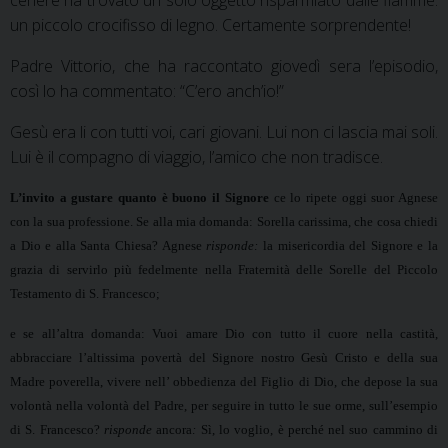
cenere ha trovato un solo oggetto risparmiato dalle fiamme:
un piccolo crocifisso di legno. Certamente sorprendente!
Padre Vittorio, che ha raccontato giovedì sera l’episodio,
così lo ha commentato: “C’ero anch’io!”
Gesù era li con tutti voi, cari giovani. Lui non ci lascia mai soli.
Lui è il compagno di viaggio, l’amico che non tradisce.
L’invito a gustare quanto è buono il Signore
ce lo ripete oggi suor Agnese
con la sua professione. Se alla mia domanda: Sorella carissima, che cosa chiedi
a Dio e alla Santa Chiesa? Agnese
risponde:
la misericordia del Signore e la
grazia di servirlo più fedelmente nella Fraternità delle Sorelle del Piccolo
Testamento di S. Francesco;
e se all’altra domanda: Vuoi amare Dio con tutto il cuore nella castità,
abbracciare l’altissima povertà del Signore nostro Gesù Cristo e della sua
Madre poverella, vivere nell’ obbedienza del Figlio di Dio, che depose la sua
volontà nella volontà del Padre, per seguire in tutto le sue orme, sull’esempio
di S. Francesco?
risponde
ancora
:
Sì, lo voglio,
è perché nel suo cammino di