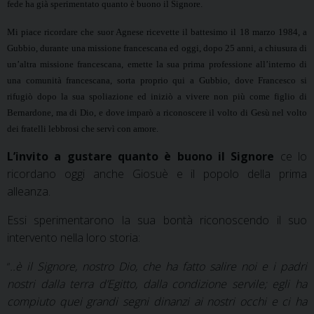
fede ha già sperimentato quanto è buono il Signore.
Mi piace ricordare che suor Agnese ricevette il battesimo il 18 marzo 1984, a
Gubbio, durante una missione francescana ed oggi, dopo 25 anni, a chiusura di
un’altra missione francescana, emette la sua prima professione all’interno di
una comunità francescana, sorta proprio qui a Gubbio, dove Francesco si
rifugiò dopo la sua spoliazione ed iniziò a vivere non più come figlio di
Bernardone, ma di Dio, e dove imparò a riconoscere il volto di Gesù nel volto
dei fratelli lebbrosi che servì con amore.
L’invito a gustare quanto è buono il Signore
ce lo
ricordano oggi anche Giosuè e il popolo della prima
alleanza.
Essi sperimentarono la sua bontà riconoscendo il suo
intervento nella loro storia:
..è il Signore, nostro Dio, che ha fatto salire noi e i padri
“
nostri dalla terra d’Egitto, dalla condizione servile; egli ha
compiuto quei grandi segni dinanzi ai nostri occhi e ci ha