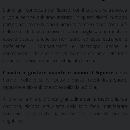
Siamo qui, convocati dal Risorto, con il cuore che trabocca
di gioia perché abbiamo gustato, in questi giorni in modo
particolare, com’è buono il Signore; come lo stare con Lui è
bello e rende la vita un’avventura meravigliosa che merita di
essere vissuta, anche se non sono ad essa estranee le
sofferenze, i combattimenti e purtroppo anche le
contraddizioni tra quello che gustiamo e intuiamo nella fede
e quello che viviamo nella quotidianità terrena.
L’invito a gustare quanto è buono il Signore
ce lo
hanno rivolto e ce lo ripetono questi fratelli (frati, suore,
ragazzi/e e giovani) che sono saliti dalla Sicilia.
A loro va la mia profonda gratitudine per la testimonianza
calorosa, gioiosa, entusiasta della loro fede, manifestata
con parole e gesti che hanno toccato il cuore del popolo
eugubino.