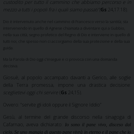
custodito per tutto il cammino che abbiamo percorso e in
mezzo a tutti i popoli fra i quali siamo passati”(
Gs
24,17.18).
Dio è intervenuto anche nel cammino di Francesco verso la santità; sta
intervenendo in quello di Agnese chiamata a diventare qui a Gubbio,
nella sua città, segno profetico del Regno di Dio e interviene in quello di
tutti noi, che spesso non ci accorgiamo della sua protezione e della sua
guida.
Ma la Parola di Dio oggi c’insegue e ci provoca con una domanda
decisiva.
Giosuè, al popolo accampato davanti a Gerico, alle soglie
della Terra promessa, impone una drastica decisione:
sceglietevi oggi chi servire
(
Gs
24,15)
.
Ovvero: “servite gli idoli oppure il Signore Iddio”
Gesù, al termine del grande discorso nella sinagoga di
Cafarnao, aveva dichiarato:
Io sono il pane vivo, disceso dal
cielo. Se uno mangia di questo pane vivrà in eterno e il pane che io