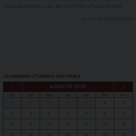
disputato domenica 30, alle ore 16,30 in Piazza Grande.
(a cura di Micol Pieretti)
CALENDARIO LITURGICO PASTORALE
‹
AGOSTO 2026
›
Lun
Mar
Mer
Gio
Ven
Sab
Dom
27
28
29
30
31
1
2
3
4
5
6
7
8
9
10
11
12
13
14
15
16
17
18
19
20
21
22
23