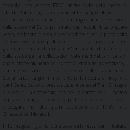
mantello, che celebra l’850° anniversario della morte di
Ubaldo Baldassini, è prevista per il 12 maggio alle ore 21 in
Cattedrale, occasione in cui avrà luogo anche la vestizione
della statua del Santo più amato dagli eugubini. La pregiata
veste, realizzata in seta e oro zecchino e per la prima volta
ex novo, sostituisce quello che lo scorso anno aveva subito
gravi danni durante la Corsa dei Ceri, scivolando dalle spalle
della statua per le sollecitazioni delle mani dei tanti ceraioli
che si erano allungate per toccarla. Prima della vestizione, il
paramento sacro resterà esposto nella Cappella del
Sacramento nei giorni in cui si terrà la novena di preghiera
per il Santo patrono, prevista tutte le sere dal 7 al 12 maggio
alle ore 21 in Cattedrale, che per la serata dell’11 maggio
ospita un omaggio speciale da parte dei giovani. La novena
proseguirà nei due giorni successivi alle 18,30 nella
Chiesetta dei Muratori.
Il 15 maggio, il giorno più atteso della festa per il ripetersi