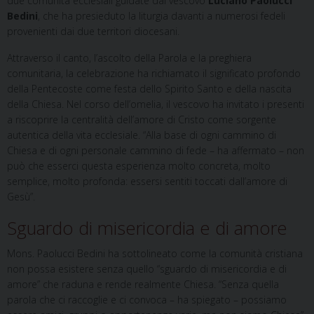
due comunità ecclesiali guidate dal vescovo
Luciano Paolucci
Bedini
, che ha presieduto la liturgia davanti a numerosi fedeli
provenienti dai due territori diocesani.
Attraverso il canto, l’ascolto della Parola e la preghiera
comunitaria, la celebrazione ha richiamato il significato profondo
della Pentecoste come festa dello Spirito Santo e della nascita
della Chiesa. Nel corso dell’omelia, il vescovo ha invitato i presenti
a riscoprire la centralità dell’amore di Cristo come sorgente
autentica della vita ecclesiale. “Alla base di ogni cammino di
Chiesa e di ogni personale cammino di fede – ha affermato – non
può che esserci questa esperienza molto concreta, molto
semplice, molto profonda: essersi sentiti toccati dall’amore di
Gesù”.
Sguardo di misericordia e di amore
Mons. Paolucci Bedini ha sottolineato come la comunità cristiana
non possa esistere senza quello “sguardo di misericordia e di
amore” che raduna e rende realmente Chiesa. “Senza quella
parola che ci raccoglie e ci convoca – ha spiegato – possiamo