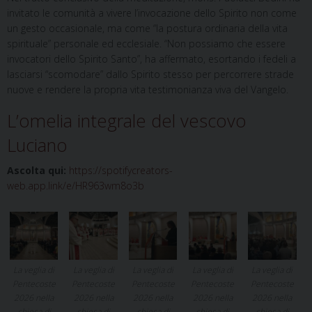
invitato le comunità a vivere l’invocazione dello Spirito non come
un gesto occasionale, ma come “la postura ordinaria della vita
spirituale” personale ed ecclesiale. “Non possiamo che essere
invocatori dello Spirito Santo”, ha affermato, esortando i fedeli a
lasciarsi “scomodare” dallo Spirito stesso per percorrere strade
nuove e rendere la propria vita testimonianza viva del Vangelo.
L’omelia integrale del vescovo
Luciano
Ascolta qui:
https://spotifycreators-
web.app.link/e/HR963wm8o3b
La veglia di
La veglia di
La veglia di
La veglia di
La veglia di
Pentecoste
Pentecoste
Pentecoste
Pentecoste
Pentecoste
2026 nella
2026 nella
2026 nella
2026 nella
2026 nella
chiesa di
chiesa di
chiesa di
chiesa di
chiesa di