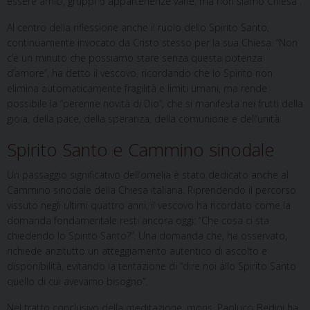
essere amici, gruppi o appartenenze varie, ma non siamo Chiesa”.
Al centro della riflessione anche il ruolo dello Spirito Santo,
continuamente invocato da Cristo stesso per la sua Chiesa. “Non
c’è un minuto che possiamo stare senza questa potenza
d’amore”, ha detto il vescovo, ricordando che lo Spirito non
elimina automaticamente fragilità e limiti umani, ma rende
possibile la “perenne novità di Dio”, che si manifesta nei frutti della
gioia, della pace, della speranza, della comunione e dell’unità.
Spirito Santo e Cammino sinodale
Un passaggio significativo dell’omelia è stato dedicato anche al
Cammino sinodale della Chiesa italiana. Riprendendo il percorso
vissuto negli ultimi quattro anni, il vescovo ha ricordato come la
domanda fondamentale resti ancora oggi: “Che cosa ci sta
chiedendo lo Spirito Santo?”. Una domanda che, ha osservato,
richiede anzitutto un atteggiamento autentico di ascolto e
disponibilità, evitando la tentazione di “dire noi allo Spirito Santo
quello di cui avevamo bisogno”.
Nel tratto conclusivo della meditazione, mons. Paolucci Bedini ha