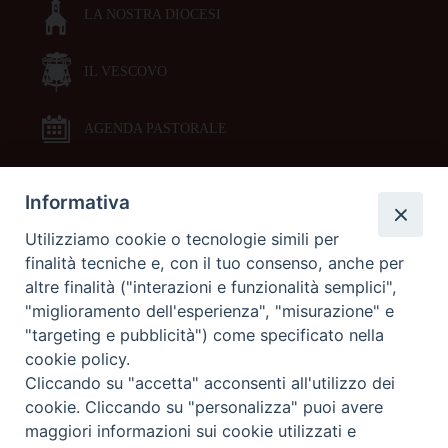
LA NOSTRA DIOCESI
IL VESCOVO
AGENDA PASTORALE
Informativa
DOCUMENTI PASTORALI
Utilizziamo cookie o tecnologie simili per
finalità tecniche e, con il tuo consenso, anche per
ORARI MESSE
altre finalità ("interazioni e funzionalità semplici",
"miglioramento dell'esperienza", "misurazione" e
LITURGIA DELLE ORE
"targeting e pubblicità") come specificato nella
cookie policy.
Cliccando su "accetta" acconsenti all'utilizzo dei
GALLERIE FOTOGRAFICHE
cookie. Cliccando su "personalizza" puoi avere
maggiori informazioni sui cookie utilizzati e