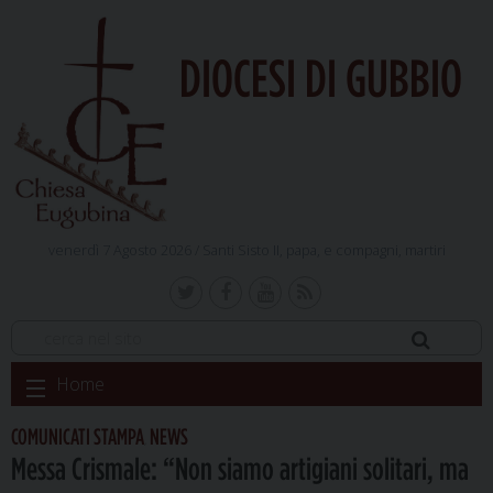
DIOCESI DI GUBBIO
venerdì 7 Agosto 2026 /
Santi Sisto II, papa, e compagni, martiri
Skip
Home
to
content
COMUNICATI STAMPA
NEWS
,
Messa Crismale: “Non siamo artigiani solitari, ma