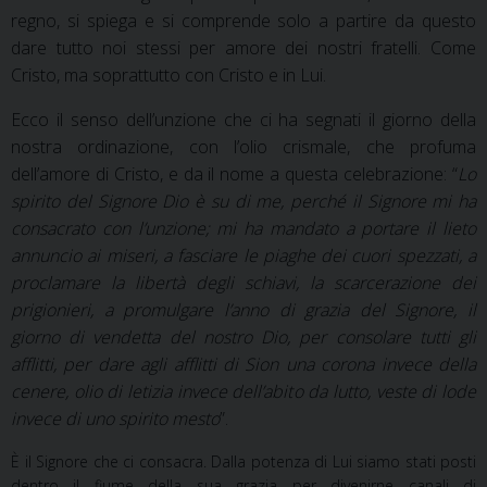
regno, si spiega e si comprende solo a partire da questo
dare tutto noi stessi per amore dei nostri fratelli. Come
Cristo, ma soprattutto con Cristo e in Lui.
Ecco il senso dell’unzione che ci ha segnati il giorno della
nostra ordinazione, con l’olio crismale, che profuma
dell’amore di Cristo, e da il nome a questa celebrazione: “
Lo
spirito del Signore Dio è su di me, perché il Signore mi ha
consacrato con l’unzione; mi ha mandato a portare il lieto
annuncio ai miseri, a fasciare le piaghe dei cuori spezzati, a
proclamare la libertà degli schiavi, la scarcerazione dei
prigionieri, a promulgare l’anno di grazia del Signore, il
giorno di vendetta del nostro Dio, per consolare tutti gli
afflitti, per dare agli afflitti di Sion una corona invece della
cenere, olio di letizia invece dell’abito da lutto, veste di lode
invece di uno spirito mesto
”.
È il Signore che ci consacra. Dalla potenza di Lui siamo stati posti
dentro il fiume della sua grazia per divenirne canali di