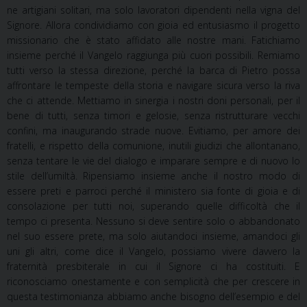
ne artigiani solitari, ma solo lavoratori dipendenti nella vigna del
Signore. Allora condividiamo con gioia ed entusiasmo il progetto
missionario che è stato affidato alle nostre mani. Fatichiamo
insieme perché il Vangelo raggiunga più cuori possibili. Remiamo
tutti verso la stessa direzione, perché la barca di Pietro possa
affrontare
le
tempeste
della
storia
e
navigare
sicura
verso
la
riva
che
ci
attende.
Mettiamo
in
sinergia i nostri doni personali, per il
bene di tutti, senza timori e gelosie, senza ristrutturare vecchi
confini, ma inaugurando strade nuove. Evitiamo, per amore dei
fratelli, e rispetto della comunione, inutili giudizi che allontanano,
senza tentare le vie del dialogo e imparare sempre e di nuovo lo
stile dell’umiltà. Ripensiamo insieme anche il nostro modo di
essere preti e parroci perché il ministero
sia fonte di gioia e di
consolazione per tutti noi, superando quelle difficoltà che il
tempo ci presenta. Nessuno si deve sentire solo o abbandonato
nel suo essere prete, ma solo aiutandoci insieme, amandoci
gli
uni
gli
altri,
come
dice
il
Vangelo,
possiamo
vivere
davvero
la
fraternità
presbiterale
in cui il Signore ci ha costituiti. E
riconosciamo onestamente e con semplicità che per crescere in
questa testimonianza abbiamo anche bisogno dell’esempio e del