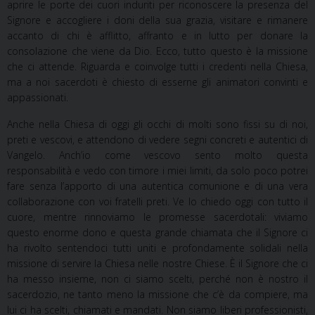
aprire le porte dei cuori induriti per riconoscere la presenza del
Signore e accogliere i doni della sua grazia, visitare e rimanere
accanto di chi è afflitto, affranto e in lutto per donare la
consolazione che viene da Dio. Ecco, tutto questo è la missione
che ci attende. Riguarda e coinvolge tutti i credenti nella Chiesa,
ma a noi sacerdoti è chiesto di esserne gli animatori convinti e
appassionati.
Anche nella Chiesa di oggi gli occhi di molti sono fissi su di noi,
preti e vescovi, e attendono di vedere segni concreti e autentici di
Vangelo. Anch’io come vescovo sento molto questa
responsabilità e vedo con timore i miei limiti, da solo poco potrei
fare senza l’apporto di una autentica
comunione
e
di
una
vera
collaborazione
con
voi
fratelli
preti.
Ve
lo
chiedo
oggi
con
tutto
il
cuore, mentre rinnoviamo le promesse sacerdotali: viviamo
questo enorme dono e questa grande chiamata che il Signore ci
ha rivolto sentendoci tutti uniti e profondamente solidali nella
missione
di servire la Chiesa nelle nostre Chiese. È il Signore che ci
ha messo insieme, non ci siamo scelti, perché
non
è
nostro
il
sacerdozio,
ne
tanto
meno
la
missione
che
c’è
da
compiere,
ma
lui
ci
ha
scelti, chiamati e mandati. Non siamo liberi professionisti,