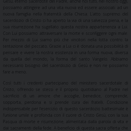
Gesù, eterno sacerdote del Padre, anche noi tutti, nel nostro oggi,
possiamo attingere ad una vita nuova ed essere associati ad un
nuova famiglia nella fraternità della Chiesa. L’atto supremo del
sacerdozio di Cristo ci ha aperto la via di una salvezza piena, e la
sua risurrezione ha sugellato questa nostra appartenenza a Lui.
Con Lui possiamo attraversare la morte e sconfiggere ogni male.
Per mezzo di Lui siamo più che vincitori nella lotta contro la
tentazione del peccato. Grazie a Lui ci è donata una possibilità di
pensare e vivere la nostra esistenza in una forma nuova, diversa
da quella del mondo, la forma del santo
Vangelo.
Abbiamo
necessario bisogno del sacerdozio di Gesù e non ne possiamo
fare a meno.
Così tutti i credenti partecipano del ministero sacerdotale di
Cristo, offrendo se stessi e il proprio quotidiano
al
Padre
nel
sacrificio
di
un
amore
che
accoglie,
benedice,
comprende,
sopporta,
perdona e si prende cura dei fratelli. Condizione
indispensabile per l’esercizio di questo sacerdozio battesimale è
l’unione umile e profonda con il cuore di Cristo Gesù, con la sua
Pasqua di morte e risurrezione, alimentata dalla parola di vita e
dai sacramenti della fede.
A
beneficio di questa sacra offerta che