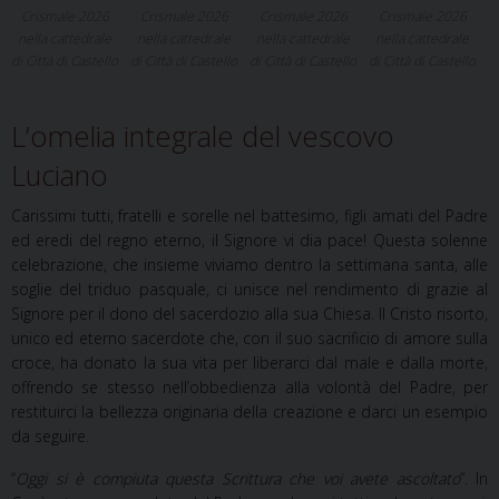
Crismale 2026
Crismale 2026
Crismale 2026
Crismale 2026
nella cattedrale
nella cattedrale
nella cattedrale
nella cattedrale
di Città di Castello
di Città di Castello
di Città di Castello
di Città di Castello
L’omelia integrale del vescovo
Luciano
Carissimi tutti, fratelli e sorelle nel battesimo, figli amati del Padre
ed eredi del regno eterno, il Signore vi dia pace! Questa solenne
celebrazione, che insieme viviamo dentro la settimana santa, alle
soglie del triduo pasquale, ci unisce nel rendimento di grazie al
Signore per il dono del sacerdozio alla sua Chiesa. Il Cristo risorto,
unico ed eterno sacerdote che, con il suo sacrificio di amore sulla
croce, ha donato la sua vita per liberarci dal male e dalla morte,
offrendo se stesso nell’obbedienza
alla
volontà
del
Padre,
per
restituirci
la
bellezza
originaria
della
creazione
e
darci
un esempio
da seguire.
“
Oggi si è compiuta questa Scrittura che voi avete ascoltato
”. In