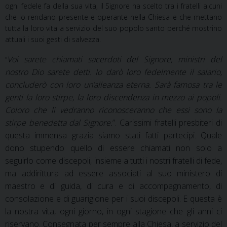
ogni fedele fa della sua vita, il Signore ha scelto tra i fratelli alcuni
che lo rendano presente e operante nella Chiesa e che mettano
tutta la loro vita a servizio del suo popolo santo perché mostrino
attuali i suoi gesti di salvezza.
Voi sarete chiamati sacerdoti del Signore, ministri del
“
nostro Dio sarete detti. Io darò loro fedelmente il salario,
concluderò con loro un’alleanza eterna. Sarà famosa tra le
genti la loro stirpe, la loro discendenza in mezzo ai popoli.
Coloro che li vedranno riconosceranno che essi sono la
stirpe benedetta dal Signore.
”. Carissimi fratelli presbiteri di
questa immensa grazia siamo stati fatti partecipi. Quale
dono stupendo quello di essere chiamati non solo a
seguirlo come discepoli, insieme
a
tutti
i
nostri
fratelli
di
fede,
ma
addirittura
ad
essere
associati
al
suo
ministero
di
maestro
e di guida, di cura e di accompagnamento, di
consolazione e di guarigione per i suoi discepoli. E questa è
la nostra vita, ogni giorno, in ogni stagione che gli anni ci
riservano. Consegnata per sempre alla Chiesa, a servizio del