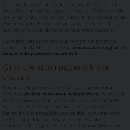
nella cattedrale dei Santi Florido e Amanzio a Città di Castello.
Una celebrazione intensa, vissuta alle soglie del Triduo pasquale,
che ha riunito attorno al vescovo i sacerdoti della diocesi tifernate
insieme a quelli della Chiesa eugubina, segno concreto di
comunione tra le due diocesi unite nel cammino pastorale.
Cuore della liturgia sono stati i due momenti che da sempre
caratterizzano la Messa Crismale: la
consacrazione degli oli
e il
rinnovo delle promesse sacerdotali
.
Gli oli che accompagnano la vita
cristiana
Nel primo gesto, il vescovo ha consacrato il
sacro crisma
e
benedetto gli
oli dei catecumeni e degli infermi
, destinati ad
accompagnare i momenti fondamentali della vita cristiana. Un
segno che affonda le radici nel mistero stesso di Cristo: “È il
Signore che ci consacra. Dalla potenza di Lui siamo stati posti
dentro il fiume della sua grazia per divenirne canali di
trasmissione. È il Signore che ci manda”. L’unzione diventa così