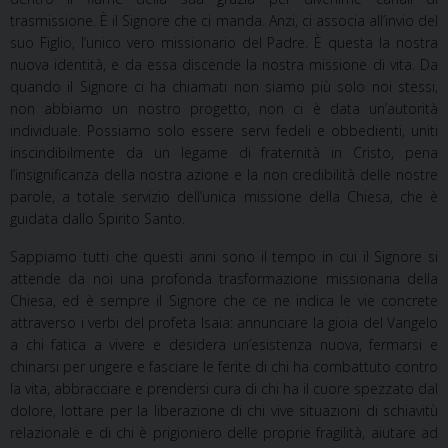
trasmissione. È il Signore che ci manda. Anzi, ci associa all’invio del
suo Figlio, l’unico vero missionario del Padre. È questa la nostra
nuova identità, e da essa discende la nostra missione di vita. Da
quando il Signore ci ha chiamati non siamo più solo noi stessi,
non abbiamo un nostro progetto, non ci è data un’autorità
individuale. Possiamo solo essere servi fedeli
e obbedienti, uniti
inscindibilmente da un legame di fraternità in Cristo, pena
l’insignificanza della nostra azione e la non credibilità delle nostre
parole, a totale servizio dell’unica missione della Chiesa, che è
guidata dallo Spirito Santo.
Sappiamo tutti che questi anni sono il tempo in cui il Signore si
attende da noi una profonda trasformazione missionaria della
Chiesa, ed è sempre il Signore che ce ne indica le vie concrete
attraverso i verbi del profeta Isaia: annunciare la gioia del Vangelo
a chi fatica a vivere e desidera un’esistenza nuova, fermarsi e
chinarsi per ungere e fasciare le ferite di chi ha combattuto contro
la vita, abbracciare e prendersi cura di chi ha il cuore spezzato dal
dolore, lottare per la liberazione di chi vive situazioni di schiavitù
relazionale e di chi è prigioniero delle proprie fragilità, aiutare ad