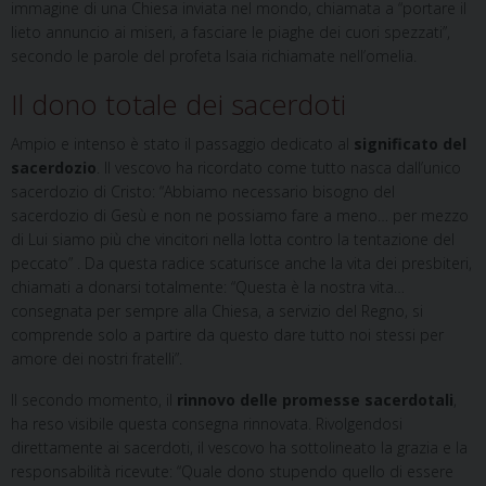
immagine di una Chiesa inviata nel mondo, chiamata a “portare il
lieto annuncio ai miseri, a fasciare le piaghe dei cuori spezzati”,
secondo le parole del profeta Isaia richiamate nell’omelia.
Il dono totale dei sacerdoti
Ampio e intenso è stato il passaggio dedicato al
significato del
sacerdozio
. Il vescovo ha ricordato come tutto nasca dall’unico
sacerdozio di Cristo: “Abbiamo necessario bisogno del
sacerdozio di Gesù e non ne possiamo fare a meno… per mezzo
di Lui siamo più che vincitori nella lotta contro la tentazione del
peccato” . Da questa radice scaturisce anche la vita dei presbiteri,
chiamati a donarsi totalmente: “Questa è la nostra vita…
consegnata per sempre alla Chiesa, a servizio del Regno, si
comprende solo a partire da questo dare tutto noi stessi per
amore dei nostri fratelli”.
Il secondo momento, il
rinnovo delle promesse sacerdotali
,
ha reso visibile questa consegna rinnovata. Rivolgendosi
direttamente ai sacerdoti, il vescovo ha sottolineato la grazia e la
responsabilità ricevute: “Quale dono stupendo quello di essere