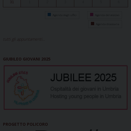
31
1
2
3
4
5
6
Agenda degli uffici
Agenda del vescovo
Agenda diocesana
tutti gli appuntamenti...
GIUBILEO GIOVANI 2025
PROGETTO POLICORO