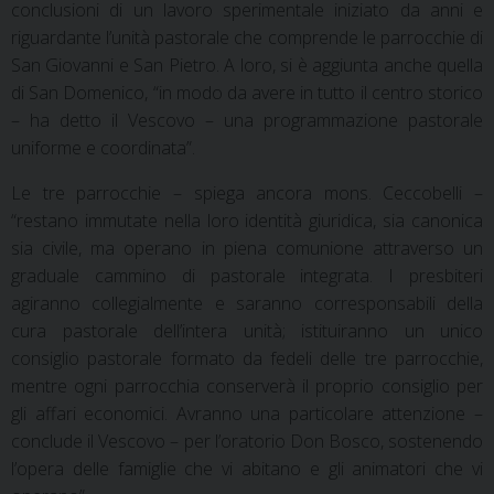
conclusioni di un lavoro sperimentale iniziato da anni e
riguardante l’unità pastorale che comprende le parrocchie di
San Giovanni e San Pietro. A loro, si è aggiunta anche quella
di San Domenico, “in modo da avere in tutto il centro storico
– ha detto il Vescovo – una programmazione pastorale
uniforme e coordinata”.
Le tre parrocchie – spiega ancora mons. Ceccobelli –
“restano immutate nella loro identità giuridica, sia canonica
sia civile, ma operano in piena comunione attraverso un
graduale cammino di pastorale integrata. I presbiteri
agiranno collegialmente e saranno corresponsabili della
cura pastorale dell’intera unità; istituiranno un unico
consiglio pastorale formato da fedeli delle tre parrocchie,
mentre ogni parrocchia conserverà il proprio consiglio per
gli affari economici. Avranno una particolare attenzione –
conclude il Vescovo – per l’oratorio Don Bosco, sostenendo
l’opera delle famiglie che vi abitano e gli animatori che vi