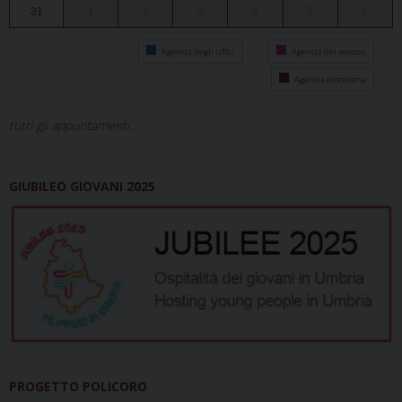
31
1
2
3
4
5
6
Agenda degli uffici
Agenda del vescovo
Agenda diocesana
tutti gli appuntamenti...
GIUBILEO GIOVANI 2025
PROGETTO POLICORO