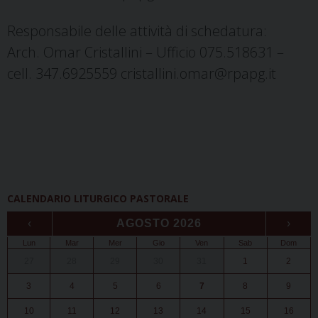
Responsabile delle attività di schedatura:
Arch. Omar Cristallini – Ufficio 075.518631 –
cell. 347.6925559
cristallini.omar@rpapg.it
CALENDARIO LITURGICO PASTORALE
‹
AGOSTO 2026
›
Lun
Mar
Mer
Gio
Ven
Sab
Dom
27
28
29
30
31
1
2
3
4
5
6
7
8
9
10
11
12
13
14
15
16