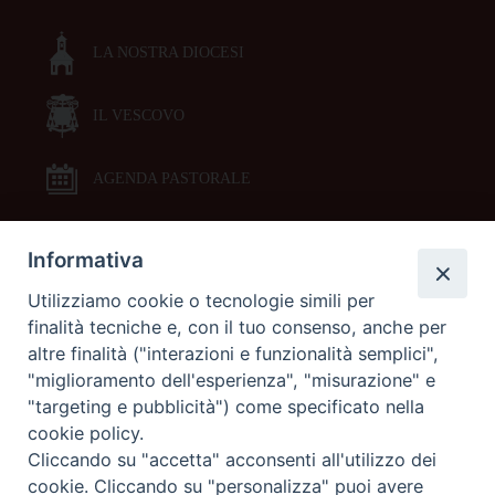
LA NOSTRA DIOCESI
IL VESCOVO
AGENDA PASTORALE
Informativa
DOCUMENTI PASTORALI
Utilizziamo cookie o tecnologie simili per
finalità tecniche e, con il tuo consenso, anche per
ORARI MESSE
altre finalità ("interazioni e funzionalità semplici",
"miglioramento dell'esperienza", "misurazione" e
LITURGIA DELLE ORE
"targeting e pubblicità") come specificato nella
cookie policy.
Cliccando su "accetta" acconsenti all'utilizzo dei
GALLERIE FOTOGRAFICHE
cookie. Cliccando su "personalizza" puoi avere