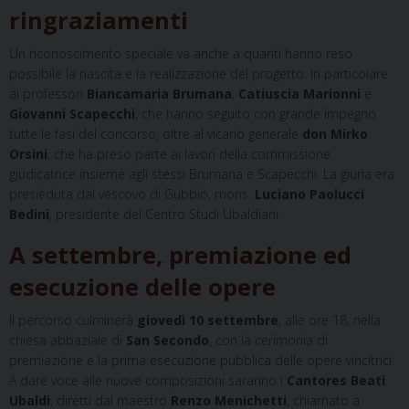
ringraziamenti
Un riconoscimento speciale va anche a quanti hanno reso
possibile la nascita e la realizzazione del progetto. In particolare
ai professori
Biancamaria Brumana
,
Catiuscia Marionni
e
Giovanni Scapecchi
, che hanno seguito con grande impegno
tutte le fasi del concorso, oltre al vicario generale
don Mirko
Orsini
, che ha preso parte ai lavori della commissione
giudicatrice insieme agli stessi Brumana e Scapecchi. La giuria era
presieduta dal vescovo di Gubbio, mons.
Luciano Paolucci
Bedini
, presidente del Centro Studi Ubaldiani.
A settembre, premiazione ed
esecuzione delle opere
Il percorso culminerà
giovedì 10 settembre
, alle ore 18, nella
chiesa abbaziale di
San Secondo
, con la cerimonia di
premiazione e la prima esecuzione pubblica delle opere vincitrici.
A dare voce alle nuove composizioni saranno i
Cantores Beati
Ubaldi
, diretti dal maestro
Renzo Menichetti
, chiamato a