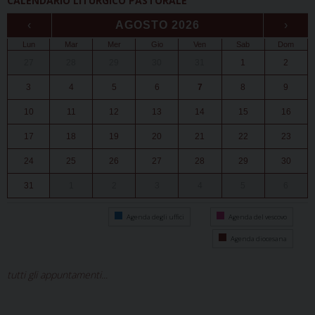
CALENDARIO LITURGICO PASTORALE
‹
AGOSTO 2026
›
Lun
Mar
Mer
Gio
Ven
Sab
Dom
27
28
29
30
31
1
2
3
4
5
6
7
8
9
10
11
12
13
14
15
16
17
18
19
20
21
22
23
24
25
26
27
28
29
30
31
1
2
3
4
5
6
Agenda degli uffici
Agenda del vescovo
Agenda diocesana
tutti gli appuntamenti...