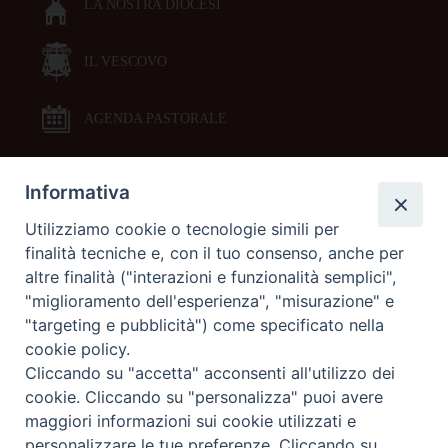
LA NOSTRA DIOCESI
IL VESCOVO
AGENDA PASTORALE
Informativa
DOCUMENTI PASTORALI
Utilizziamo cookie o tecnologie simili per
finalità tecniche e, con il tuo consenso, anche per
ORARI MESSE
altre finalità ("interazioni e funzionalità semplici",
"miglioramento dell'esperienza", "misurazione" e
LITURGIA DELLE ORE
"targeting e pubblicità") come specificato nella
cookie policy.
Cliccando su "accetta" acconsenti all'utilizzo dei
GALLERIE FOTOGRAFICHE
cookie. Cliccando su "personalizza" puoi avere
maggiori informazioni sui cookie utilizzati e
personalizzare le tue preferenze. Cliccando su
GALLERIE VIDEO