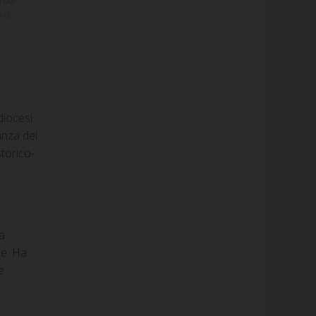
 del
 di
diocesi
anza dei
storico-
a
ce. Ha
e