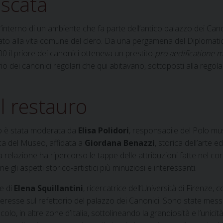
escata
l’interno di un ambiente che fa parte dell’antico palazzo dei Cano
ato alla vita comune del clero. Da una pergamena del Diplomatic
0 il priore dei canonici otteneva un prestito
pro aedificatione 
orio dei canonici regolari che qui abitavano, sottoposti alla regola
l restauro
ero è stata moderata da
Elisa Polidori
, responsabile del Polo mu
ica del Museo, affidata a
Giordana Benazzi
, storica dell’arte e
relazione ha ripercorso le tappe delle attribuzioni fatte nel cor
gli aspetti storico-artistici più minuziosi e interessanti.
e di
Elena Squillantini
, ricercatrice dell’Università di Firenze, c
resse sul refettorio del palazzo dei Canonici. Sono state mess
secolo, in altre zone d’Italia, sottolineando la grandiosità e l’unicit