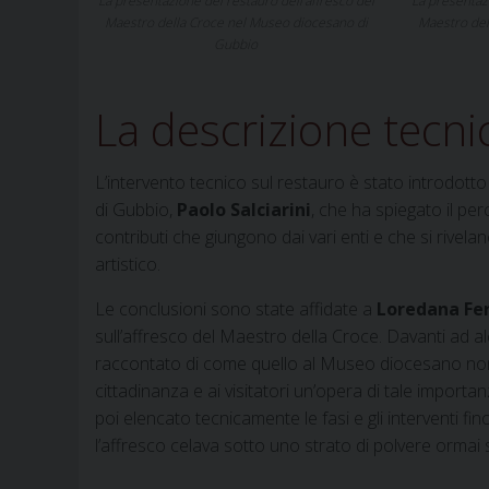
La presentazione del restauro dell’affresco del
La presentazi
Maestro della Croce nel Museo diocesano di
Maestro del
Gubbio
La descrizione tecni
L’intervento tecnico sul restauro è stato introdotto d
di Gubbio,
Paolo Salciarini
, che ha spiegato il pe
contributi che giungono dai vari enti e che si rivela
artistico.
Le conclusioni sono state affidate a
Loredana Fer
sull’affresco del Maestro della Croce. Davanti ad al
raccontato di come quello al Museo diocesano non si
cittadinanza e ai visitatori un’opera di tale importan
poi elencato tecnicamente le fasi e gli interventi f
l’affresco celava sotto uno strato di polvere ormai