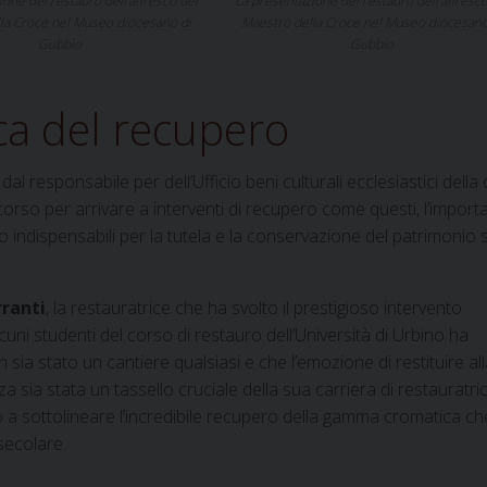
one del restauro dell’affresco del
La presentazione del restauro dell’affresco
la Croce nel Museo diocesano di
Maestro della Croce nel Museo diocesano
Gubbio
Gubbio
ca del recupero
al responsabile per dell’Ufficio beni culturali ecclesiastici della 
rcorso per arrivare a interventi di recupero come questi, l’import
no indispensabili per la tutela e la conservazione del patrimonio 
ranti
, la restauratrice che ha svolto il prestigioso intervento
cuni studenti del corso di restauro dell’Università di Urbino ha
a stato un cantiere qualsiasi e che l’emozione di restituire all
za sia stata un tassello cruciale della sua carriera di restauratri
ino a sottolineare l’incredibile recupero della gamma cromatica ch
 secolare.