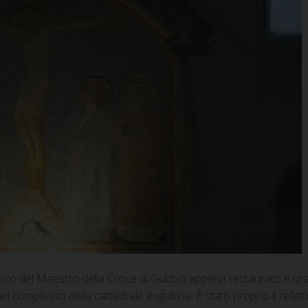
resco del Maestro della Croce di Gubbio appena restaurato e un
el complesso della cattedrale eugubina. È stato proprio il refett