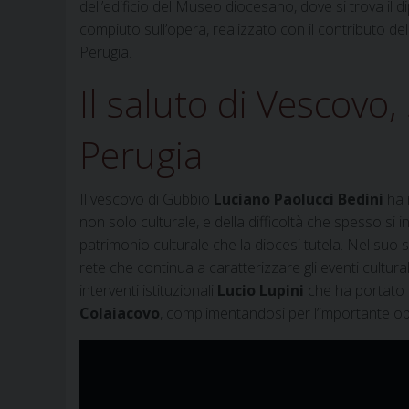
dell’edificio del Museo diocesano, dove si trova il di
compiuto sull’opera, realizzato con il contributo de
Perugia.
Il saluto di Vescovo
Perugia
Il vescovo di Gubbio
Luciano Paolucci Bedini
ha 
non solo culturale, e della difficoltà che spesso s
patrimonio culturale che la diocesi tutela. Nel suo s
rete che continua a caratterizzare gli eventi cultur
interventi istituzionali
Lucio Lupini
che ha portato i
Colaiacovo
, complimentandosi per l’importante o