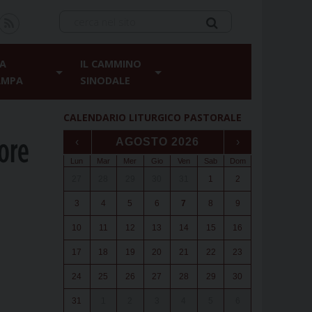
A
IL CAMMINO
AMPA
SINODALE
CALENDARIO LITURGICO PASTORALE
ore
‹
AGOSTO 2026
›
Lun
Mar
Mer
Gio
Ven
Sab
Dom
27
28
29
30
31
1
2
3
4
5
6
7
8
9
10
11
12
13
14
15
16
17
18
19
20
21
22
23
24
25
26
27
28
29
30
31
1
2
3
4
5
6