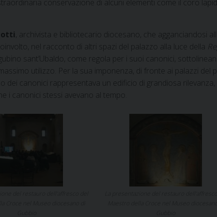
traordinaria conservazione di alcuni elementi come il coro lapi
iotti
, archivista e bibliotecario diocesano, che agganciandosi al
coinvolto, nel racconto di altri spazi del palazzo alla luce della
Re
gubino sant’Ubaldo, come regola per i suoi canonici, sottolinea
massimo utilizzo. Per la sua imponenza, di fronte ai palazzi del 
llo dei canonici rappresentava un edificio di grandiosa rilevanza,
 che i canonici stessi avevano al tempo.
one del restauro dell’affresco del
La presentazione del restauro dell’affresco
la Croce nel Museo diocesano di
Maestro della Croce nel Museo diocesano
Gubbio
Gubbio