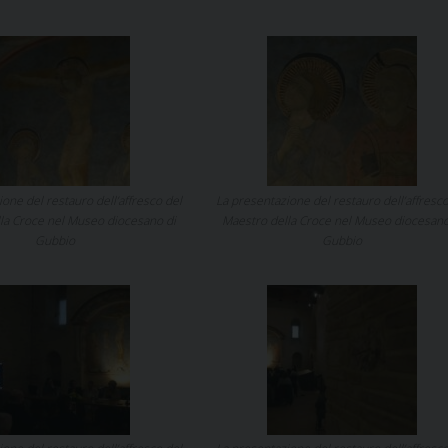
one del restauro dell’affresco del
La presentazione del restauro dell’affresco
la Croce nel Museo diocesano di
Maestro della Croce nel Museo diocesano
Gubbio
Gubbio