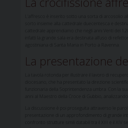
La crocifissione affr
L’affresco è inserito sotto una sorta di arcosolio al
sorto insieme alla cattedrale duecentesca e destin
cattedrale apprendiamo che negli anni Venti del 120
infatti la grande sala era destinata all’uso di refett
agostiniana di Santa Maria in Porto a Ravenna.
La presentazione de
La tavola rotonda per illustrare il lavoro di recup
diocesano, che ha presentato la direzione scientif
funzionaria della Soprintendenza umbra. Con la sua 
anni al Maestro della Croce di Gubbio, analizzandone 
La discussione è poi proseguita attraverso le parol
presentazione di un approfondimento di grande inte
confronto strutture simili databili tra il XIII e il XIV 