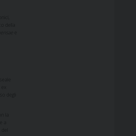
nici,
o della
mensae
e
seale
d ex
so degli
on la
e a
à del