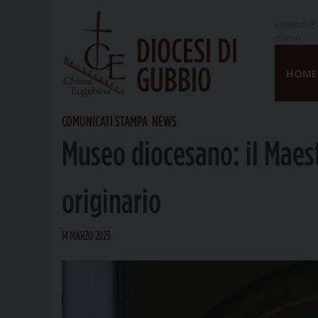
venerdì 7 
martiri
DIOCESI DI
Skip
GUBBIO
to
HOME
content
COMUNICATI STAMPA
NEWS
,
Museo diocesano: il Maest
originario
14 MARZO 2023