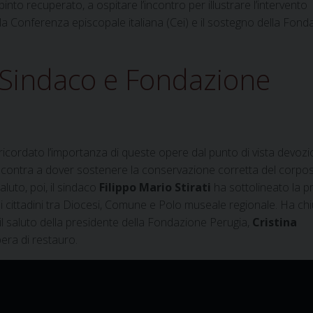
pinto recuperato, a ospitare l’incontro per illustrare l’intervento
lla Conferenza episcopale italiana (Cei) e il sostegno della Fon
, Sindaco e Fondazione
ricordato l’importanza di queste opere dal punto di vista devozi
i incontra a dover sostenere la conservazione corretta del corpo
aluto, poi, il sindaco
Filippo Mario Stirati
ha sottolineato la p
ali cittadini tra Diocesi, Comune e Polo museale regionale. Ha chi
l saluto della presidente della Fondazione Perugia,
Cristina
pera di restauro.