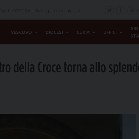
Agosto 2026 /
Santi Sisto II, papa, e compagni,
ARE
VESCOVO
DIOCESI
CURIA
UFFICI
ST
ro della Croce torna allo splend