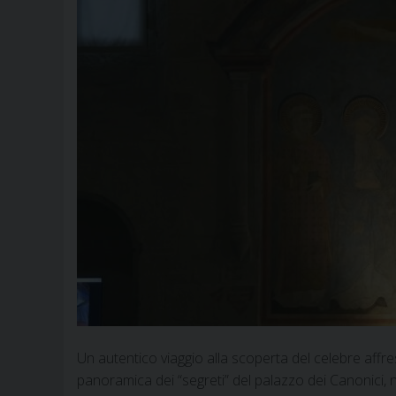
Un autentico viaggio alla scoperta del celebre aff
panoramica dei “segreti” del palazzo dei Canonici, n