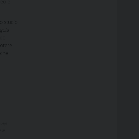
deo e
lo studio
gula
ndo
potere
 che
 del
 di