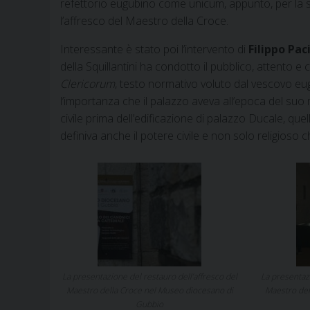
refettorio eugubino come unicum, appunto, per la s
l’affresco del Maestro della Croce.
Interessante è stato poi l’intervento di
Filippo Pac
della Squillantini ha condotto il pubblico, attento e 
Clericorum
, testo normativo voluto dal vescovo eu
l’importanza che il palazzo aveva all’epoca del suo 
civile prima dell’edificazione di palazzo Ducale, que
definiva anche il potere civile e non solo religioso
La presentazione del restauro dell’affresco del
La presentazi
Maestro della Croce nel Museo diocesano di
Maestro del
Gubbio