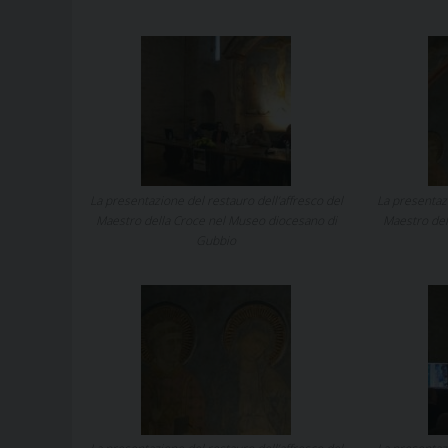
La presentazione del restauro dell’affresco del
La presentazi
Maestro della Croce nel Museo diocesano di
Maestro del
Gubbio