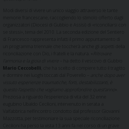
Modi diversi di vivere un unico viaggio attraverso le tante
memorie francescane, raccogliendo lo stimolo offerto dagli
organizzatori (Diocesi di Gubbio e Assisi) di «riconciliarsi con
se stessi», tema del 2010. La seconda edizione del Sentiero
di Francesco rappresenta infatti il primo appuntamento di
un programma triennale che toccherà anche gli aspetti della
riconciliazione con Dio, i fratelli e la natura. «
Ritrovare
l’armonia e la gioia di vivere
– ha detto il vescovo di Gubbio
Mario Ceccobelli
, che ha scelto di compiere tutto il tragitto
e dormire nei luoghi toccati dal Poverello –
anche dopo aver
vissuto esperienze traumatiche, forti, destabilizzanti, è
questo l’aspetto che vogliamo approfondire quest’anno
».
Preziosa a riguardo l’esperienza di vita del 32 enne
eugubino Ubaldo Cecilioni, intervenuto in serata a
Valfabbrica nell’incontro condotto dal professor Giovanni
Mazzotta, per testimoniare la sua speciale riconciliazione.
Cecilioni ha perso la vista 13 anni fa nel corso di un grave