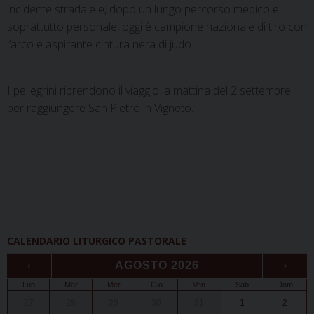
incidente stradale e, dopo un lungo percorso medico e
soprattutto personale, oggi è campione nazionale di tiro con
l’arco e aspirante cintura nera di judo.
I pellegrini riprendono il viaggio la mattina del 2 settembre
per raggiungere San Pietro in Vigneto.
CALENDARIO LITURGICO PASTORALE
‹
AGOSTO 2026
›
Lun
Mar
Mer
Gio
Ven
Sab
Dom
27
28
29
30
31
1
2