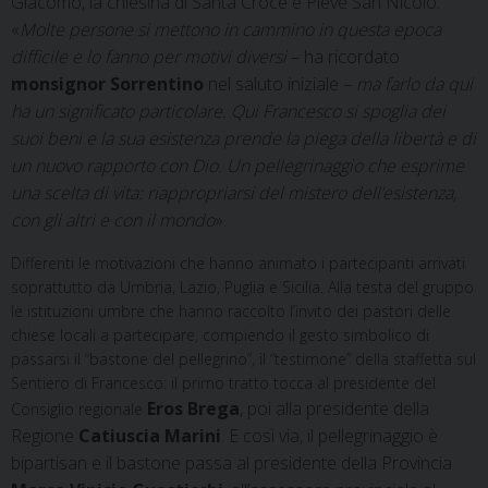
Giacomo, la chiesina di Santa Croce e Pieve San Nicolò.
«
Molte persone si mettono in cammino in questa epoca
difficile e lo fanno per motivi diversi
– ha ricordato
monsignor Sorrentino
nel saluto iniziale –
ma farlo da qui
ha un significato particolare. Qui Francesco si spoglia dei
suoi beni e la sua esistenza prende la piega della libertà e di
un nuovo rapporto con Dio. Un pellegrinaggio che esprime
una scelta di vita: riappropriarsi del mistero dell’esistenza,
con gli altri e con il mondo
».
Differenti le motivazioni che hanno animato i partecipanti arrivati
soprattutto da Umbria, Lazio, Puglia e Sicilia. Alla testa del gruppo
le istituzioni umbre che hanno raccolto l’invito dei pastori delle
chiese locali a partecipare, compiendo il gesto simbolico di
passarsi il “bastone del pellegrino”, il “testimone” della staffetta sul
Sentiero di Francesco: il primo tratto tocca al presidente del
Eros Brega
, poi alla presidente della
Consiglio regionale
Regione
Catiuscia Marini
. E così via, il pellegrinaggio è
bipartisan e il bastone passa al presidente della Provincia