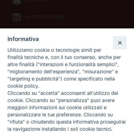
AGENDA PASTORALE
Informativa
DOCUMENTI PASTORALI
Utilizziamo cookie o tecnologie simili per
finalità tecniche e, con il tuo consenso, anche per
ORARI MESSE
altre finalità ("interazioni e funzionalità semplici",
"miglioramento dell'esperienza", "misurazione" e
LITURGIA DELLE ORE
"targeting e pubblicità") come specificato nella
cookie policy.
Cliccando su "accetta" acconsenti all'utilizzo dei
GALLERIE FOTOGRAFICHE
cookie. Cliccando su "personalizza" puoi avere
maggiori informazioni sui cookie utilizzati e
personalizzare le tue preferenze. Cliccando su
GALLERIE VIDEO
"rifiuta" o chiudendo questa informativa proseguirai
la navigazione installando i soli cookie tecnici.