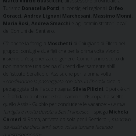
Marco Vinicio Guasticchi
, all’assessore provinciale al
Turismo
Donatella Porzi
, ai consiglieri regionali
Orfeo
Goracci, Andrea Lignani Marchesani, Massimo Monni,
Maria Rosi, Andrea Smacchi
e agli amministratori locali
dei Comuni del Sentiero.
C’è anche la famiglia
Moschetti
di Chiugiana di Ellera nel
gruppo, coniugi e due figli che per la prima volta vivono
insieme un’esperienza del genere. Come hanno scelto di
non mancare una decina di utenti diversamente abili
dell’istituto Serafico di Assisi, che per la prima volta
«
condividono la passeggiata con altri, in libertà
» dice la
pedagogista che li accompagna,
Silvia Pilicini
. E poi c’è chi
si è affidato a internet e tra i cammini d’Europa ha scelto
quello Assisi- Gubbio per concludere le vacanze: «
La mia
famiglia è molto devota a San Francesco
– spiega
Michela
Carneri
di Roma, arrivata da sola per il Sentiero -,
mancavo
da Assisi da dieci anni, sono voluta tornare facendo
quest’esperienza
».