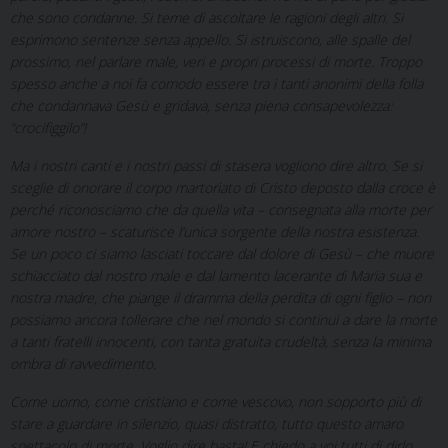
che sono condanne. Si teme di ascoltare le ragioni degli altri. Si
esprimono sentenze senza appello. Si istruiscono, alle spalle del
prossimo, nel parlare male, veri e propri processi di morte. Troppo
spesso anche a noi fa comodo essere tra i tanti anonimi della folla
che condannava Gesù e gridava, senza piena consapevolezza:
“crocifiggilo”!
Ma i nostri canti e i nostri passi di stasera vogliono dire altro. Se si
sceglie di onorare il corpo martoriato di Cristo deposto dalla croce è
perché riconosciamo che da quella vita – consegnata alla morte per
amore nostro – scaturisce l’unica sorgente della nostra esistenza.
Se un poco ci siamo lasciati toccare dal dolore di Gesù – che muore
schiacciato dal nostro male e dal lamento lacerante di Maria sua e
nostra madre, che piange il dramma della perdita di ogni figlio – non
possiamo ancora tollerare che nel mondo si continui a dare la morte
a tanti fratelli innocenti, con tanta gratuita crudeltà, senza la minima
ombra di ravvedimento.
Come uomo, come cristiano e come vescovo, non sopporto più di
stare a guardare in silenzio, quasi distratto, tutto questo amaro
spettacolo di morte. Voglio dire basta! E chiedo a voi tutti di dirlo