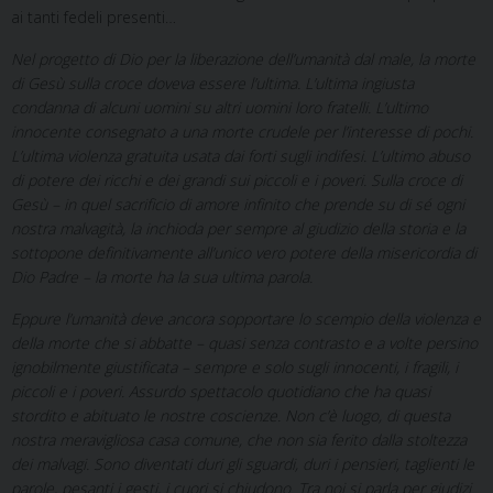
ai tanti fedeli presenti…
Nel progetto di Dio per la liberazione dell’umanità dal male, la morte
di Gesù sulla croce doveva essere l’ultima. L’ultima ingiusta
condanna di alcuni uomini su altri uomini loro fratelli. L’ultimo
innocente consegnato a una morte crudele per l’interesse di pochi.
L’ultima violenza gratuita usata dai forti sugli indifesi. L’ultimo abuso
di potere dei ricchi e dei grandi sui piccoli e i poveri. Sulla croce di
Gesù – in quel sacrificio di amore infinito che prende su di sé ogni
nostra malvagità, la inchioda per sempre al giudizio della storia e la
sottopone definitivamente all’unico vero potere della misericordia di
Dio Padre – la morte ha la sua ultima parola.
Eppure l’umanità deve ancora sopportare lo scempio della violenza e
della morte che si abbatte – quasi senza contrasto e a volte persino
ignobilmente giustificata – sempre e solo sugli innocenti, i fragili, i
piccoli e i poveri. Assurdo spettacolo quotidiano che ha quasi
stordito e abituato le nostre coscienze. Non c’è luogo, di questa
nostra meravigliosa casa comune, che non sia ferito dalla stoltezza
dei malvagi. Sono diventati duri gli sguardi, duri i pensieri, taglienti le
parole, pesanti i gesti, i cuori si chiudono. Tra noi si parla per giudizi